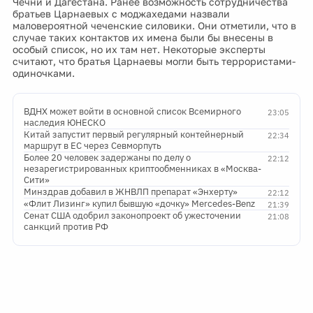
Чечни и Дагестана. Ранее возможность сотрудничества
братьев Царнаевых с моджахедами назвали
маловероятной чеченские силовики. Они отметили, что в
случае таких контактов их имена были бы внесены в
особый список, но их там нет. Некоторые эксперты
считают, что братья Царнаевы могли быть террористами-
одиночками.
ВДНХ может войти в основной список Всемирного
23:05
наследия ЮНЕСКО
Китай запустит первый регулярный контейнерный
22:34
маршрут в ЕС через Севморпуть
Более 20 человек задержаны по делу о
22:12
незарегистрированных криптообменниках в «Москва-
Сити»
Минздрав добавил в ЖНВЛП препарат «Энхерту»
22:12
«Флит Лизинг» купил бывшую «дочку» Mercedes-Benz
21:39
Сенат США одобрил законопроект об ужесточении
21:08
санкций против РФ