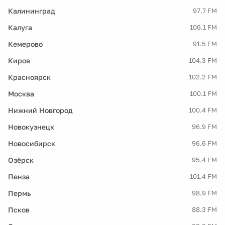
Калининград
97.7 FM
Калуга
106.1 FM
Кемерово
91.5 FM
Киров
104.3 FM
Красноярск
102.2 FM
Москва
100.1 FM
Нижний Новгород
100.4 FM
Новокузнецк
96.9 FM
Новосибирск
96.6 FM
Озёрск
95.4 FM
Пенза
101.4 FM
Пермь
98.9 FM
Псков
88.3 FM