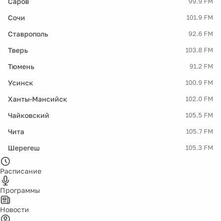
Саров
99.9 FM
Сочи
101.9 FM
Ставрополь
92.6 FM
Тверь
103.8 FM
Тюмень
91.2 FM
Усинск
100.9 FM
Ханты-Мансийск
102.0 FM
Чайковский
105.5 FM
Чита
105.7 FM
Шерегеш
105.3 FM
Расписание
Программы
Новости