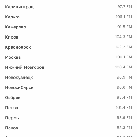
Калининград
97.7 FM
Калуга
106.1 FM
Кемерово
91.5 FM
Киров
104.3 FM
Красноярск
102.2 FM
Москва
100.1 FM
Нижний Новгород
100.4 FM
Новокузнецк
96.9 FM
Новосибирск
96.6 FM
Озёрск
95.4 FM
Пенза
101.4 FM
Пермь
98.9 FM
Псков
88.3 FM