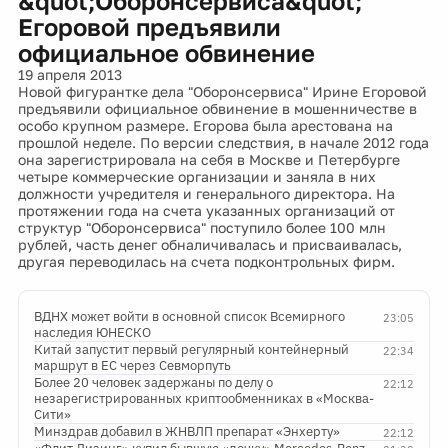
&quot;Оборонсервиса&quot;
Егоровой предъявили
официальное обвинение
19 апреля 2013
Новой фигурантке дела "Оборонсервиса" Ирине Егоровой
предъявили официальное обвинение в мошенничестве в
особо крупном размере. Егорова была арестована на
прошлой неделе. По версии следствия, в начале 2012 года
она зарегистрировала на себя в Москве и Петербурге
четыре коммерческие организации и заняла в них
должности учредителя и генерального директора. На
протяжении года на счета указанных организаций от
структур "Оборонсервиса" поступило более 100 млн
рублей, часть денег обналичивалась и присваивалась,
другая переводилась на счета подконтрольных фирм.
ВДНХ может войти в основной список Всемирного
23:05
наследия ЮНЕСКО
Китай запустит первый регулярный контейнерный
22:34
маршрут в ЕС через Севморпуть
Более 20 человек задержаны по делу о
22:12
незарегистрированных криптообменниках в «Москва-
Сити»
Минздрав добавил в ЖНВЛП препарат «Энхерту»
22:12