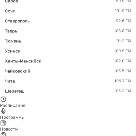
Саров
99.9 FM
Сочи
101.9 FM
Ставрополь
92.6 FM
Тверь
103.8 FM
Тюмень
91.2 FM
Усинск
100.9 FM
Ханты-Мансийск
102.0 FM
Чайковский
105.5 FM
Чита
105.7 FM
Шерегеш
105.3 FM
Расписание
Программы
Новости