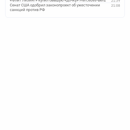
«Флит Лизинг» купил бывшую «дочку» Mercedes-Benz
21:39
Сенат США одобрил законопроект об ужесточении
21:08
санкций против РФ