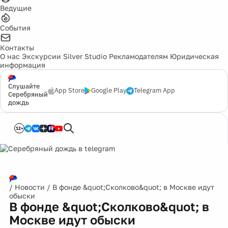
Ведущие
События
Контакты
О нас
Экскурсии
Silver Studio
Рекламодателям
Юридическая
информация
Слушайте
App Store
Google Play
Telegram App
Серебряный
дождь
12+
/
Новости
/
В фонде &quot;Сколково&quot; в Москве идут
обыски
В фонде &quot;Сколково&quot; в
Москве идут обыски