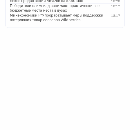
Безос продал акции Amazon на $350 млн
18:20
Победители олимпиад занимают практически все
18:17
бюджетные места места в вузах
Минэкономики РФ прорабатывает меры поддержки
18:17
потерявших товар селлеров Wildberries