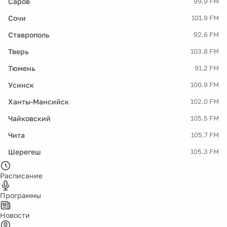
Саров
99.9 FM
Сочи
101.9 FM
Ставрополь
92.6 FM
Тверь
103.8 FM
Тюмень
91.2 FM
Усинск
100.9 FM
Ханты-Мансийск
102.0 FM
Чайковский
105.5 FM
Чита
105.7 FM
Шерегеш
105.3 FM
Расписание
Программы
Новости