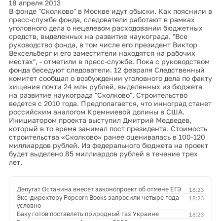
18 апреля 2013
В фонде "Сколково" в Москве идут обыски. Как пояснили в
пресс-службе фонда, следователи работают в рамках
уголовного дела о нецелевом расходовании бюджетных
средств, выделенных на развитие наукограда. "Все
руководство фонда, в том числе его президент Виктор
Вексельберг и его заместители находятся на рабочих
местах", - отметили в пресс-службе. Пока с руководством
фонда беседуют следователи. 12 февраля Следственный
комитет сообщал о возбуждении уголовного дела по факту
хищения почти 24 млн рублей, выделенных из бюджета
на развитие наукограда "Сколково". Строительство
ведется с 2010 года. Предполагается, что инноград станет
российским аналогом Кремниевой долины в США.
Инициатором проекта выступил Дмитрий Медведев,
который в то время занимал пост президента. Стоимость
строительства «Сколково» ранее оценивалась в 100-120
миллиардов рублей. Из федерального бюджета на проект
будет выделено 85 миллиардов рублей в течение трех
лет.
Депутат Останина внесет законопроект об отмене ЕГЭ
18:23
Экс-директору Popcorn Books запросили четыре года
18:23
условно
Баку готов поставлять природный газ Украине
18:23