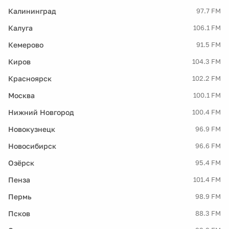
Калининград
97.7 FM
Калуга
106.1 FM
Кемерово
91.5 FM
Киров
104.3 FM
Красноярск
102.2 FM
Москва
100.1 FM
Нижний Новгород
100.4 FM
Новокузнецк
96.9 FM
Новосибирск
96.6 FM
Озёрск
95.4 FM
Пенза
101.4 FM
Пермь
98.9 FM
Псков
88.3 FM