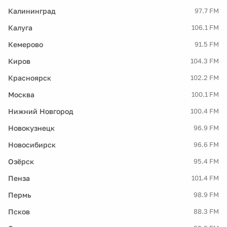
Калининград
97.7 FM
Калуга
106.1 FM
Кемерово
91.5 FM
Киров
104.3 FM
Красноярск
102.2 FM
Москва
100.1 FM
Нижний Новгород
100.4 FM
Новокузнецк
96.9 FM
Новосибирск
96.6 FM
Озёрск
95.4 FM
Пенза
101.4 FM
Пермь
98.9 FM
Псков
88.3 FM