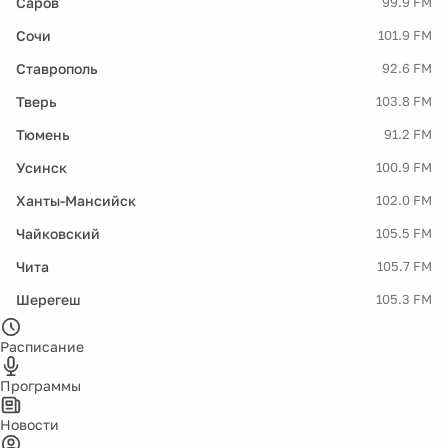
Саров
99.9 FM
Сочи
101.9 FM
Ставрополь
92.6 FM
Тверь
103.8 FM
Тюмень
91.2 FM
Усинск
100.9 FM
Ханты-Мансийск
102.0 FM
Чайковский
105.5 FM
Чита
105.7 FM
Шерегеш
105.3 FM
Расписание
Программы
Новости