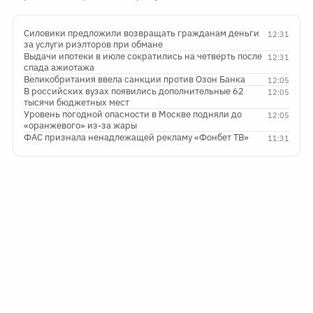
Силовики предложили возвращать гражданам деньги
12:31
за услуги риэлторов при обмане
Выдачи ипотеки в июле сократились на четверть после
12:31
спада ажиотажа
Великобритания ввела санкции против Озон Банка
12:05
В российских вузах появились дополнительные 62
12:05
тысячи бюджетных мест
Уровень погодной опасности в Москве подняли до
12:05
«оранжевого» из-за жары
ФАС признала ненадлежащей рекламу «Фонбет ТВ»
11:31