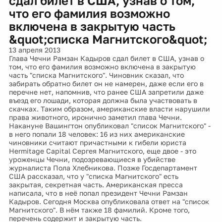
сдал билет в США, узнав о том,
что его фамилия возможно
включена в закрытую часть
&quot;списка Магнитского&quot;
13 апреля 2013
Глава Чечни Рамзан Кадыров сдал билет в США, узнав о
том, что его фамилия возможно включена в закрытую
часть "списка Магнитского". Чиновник сказал, что
забирать обратно билет он не намерен, даже если его в
перечне нет, напомнив, что ранее США запретили даже
въезд его лошади, которая должна была участвовать в
скачках. Таким образом, американские власти нарушили
права животного, иронично заметил глава Чечни.
Накануне Вашингтон опубликовал "список Магнитского" -
в него попали 18 человек: 16 из них американские
чиновники считают причастными к гибели юриста
Hermitage Capital Сергея Магнитского, еще двое - это
уроженцы Чечни, подозревающиеся в убийстве
журналиста Пола Хлебникова. Позже Госдепартамент
США рассказал, что у "списка Магнитского" есть
закрытая, секретная часть. Американская пресса
написала, что в неё попал президент Чечни Рамзан
Кадыров. Сегодня Москва опубликовала ответ на "список
Магнитского". В нём также 18 фамилий. Кроме того,
перечень содержит и закрытую часть.