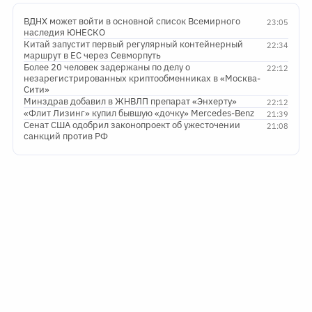
ВДНХ может войти в основной список Всемирного
23:05
наследия ЮНЕСКО
Китай запустит первый регулярный контейнерный
22:34
маршрут в ЕС через Севморпуть
Более 20 человек задержаны по делу о
22:12
незарегистрированных криптообменниках в «Москва-
Сити»
Минздрав добавил в ЖНВЛП препарат «Энхерту»
22:12
«Флит Лизинг» купил бывшую «дочку» Mercedes-Benz
21:39
Сенат США одобрил законопроект об ужесточении
21:08
санкций против РФ