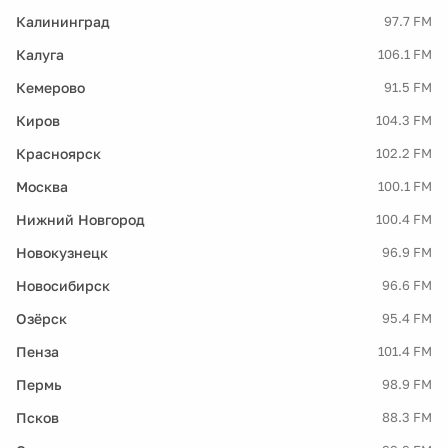
Калининград
97.7 FM
Калуга
106.1 FM
Кемерово
91.5 FM
Киров
104.3 FM
Красноярск
102.2 FM
Москва
100.1 FM
Нижний Новгород
100.4 FM
Новокузнецк
96.9 FM
Новосибирск
96.6 FM
Озёрск
95.4 FM
Пенза
101.4 FM
Пермь
98.9 FM
Псков
88.3 FM