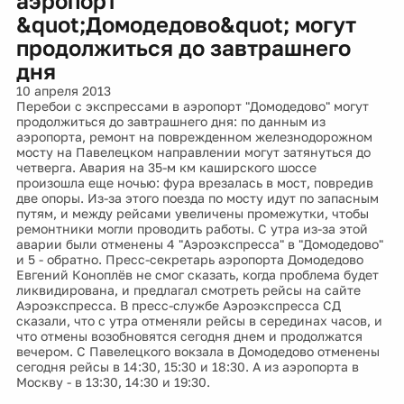
аэропорт
&quot;Домодедово&quot; могут
продолжиться до завтрашнего
дня
10 апреля 2013
Перебои с экспрессами в аэропорт "Домодедово" могут
продолжиться до завтрашнего дня: по данным из
аэропорта, ремонт на поврежденном железнодорожном
мосту на Павелецком направлении могут затянуться до
четверга. Авария на 35-м км каширского шоссе
произошла еще ночью: фура врезалась в мост, повредив
две опоры. Из-за этого поезда по мосту идут по запасным
путям, и между рейсами увеличены промежутки, чтобы
ремонтники могли проводить работы. С утра из-за этой
аварии были отменены 4 "Аэроэкспресса" в "Домодедово"
и 5 - обратно. Пресс-секретарь аэропорта Домодедово
Евгений Коноплёв не смог сказать, когда проблема будет
ликвидирована, и предлагал смотреть рейсы на сайте
Аэроэкспресса. В пресс-службе Аэроэкспресса СД
сказали, что с утра отменяли рейсы в серединах часов, и
что отмены возобновятся сегодня днем и продолжатся
вечером. С Павелецкого вокзала в Домодедово отменены
сегодня рейсы в 14:30, 15:30 и 18:30. А из аэропорта в
Москву - в 13:30, 14:30 и 19:30.