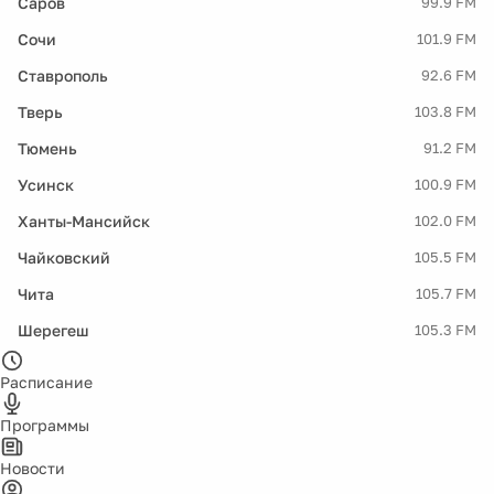
Саров
99.9 FM
Сочи
101.9 FM
Ставрополь
92.6 FM
Тверь
103.8 FM
Тюмень
91.2 FM
Усинск
100.9 FM
Ханты-Мансийск
102.0 FM
Чайковский
105.5 FM
Чита
105.7 FM
Шерегеш
105.3 FM
Расписание
Программы
Новости