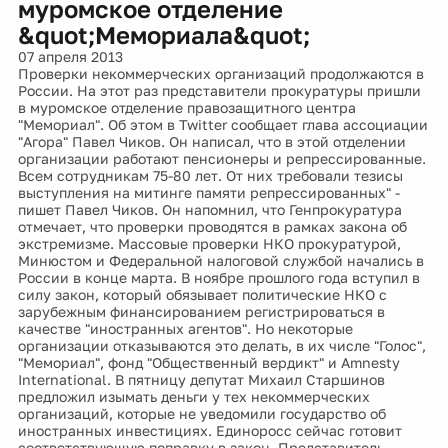
муромское отделение
&quot;Мемориала&quot;
07 апреля 2013
Проверки некоммерческих организаций продолжаются в
России. На этот раз представители прокуратуры пришли
в муромское отделение правозащитного центра
"Мемориал". Об этом в Twitter сообщает глава ассоциации
"Агора" Павел Чиков. Он написал, что в этой отделении
организации работают пенсионеры и репрессированные.
Всем сотрудникам 75-80 лет. От них требовали тезисы
выступления на митинге памяти репрессированных" -
пишет Павел Чиков. Он напомнил, что Генпрокуратура
отмечает, что проверки проводятся в рамках закона об
экстремизме. Массовые проверки НКО прокуратурой,
Минюстом и Федеральной налоговой службой начались в
России в конце марта. В ноябре прошлого года вступил в
силу закон, который обязывает политические НКО с
зарубежным финансированием регистрироваться в
качестве "иностранных агентов". Но некоторые
организации отказываются это делать, в их числе "Голос",
"Мемориал", фонд "Общественный вердикт" и Amnesty
International. В пятницу депутат Михаил Старшинов
предложил изымать деньги у тех некоммерческих
организаций, которые не уведомили государство об
иностранных инвестициях. Единоросс сейчас готовит
соответствующую поправку в закон. Представитель