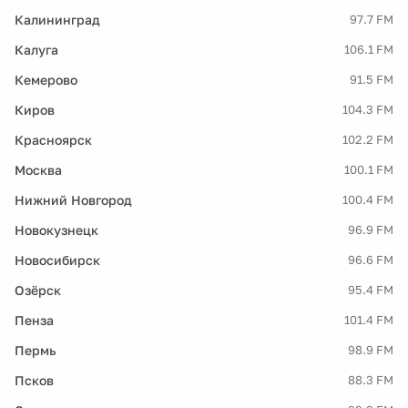
Калининград
97.7 FM
Калуга
106.1 FM
Кемерово
91.5 FM
Киров
104.3 FM
Красноярск
102.2 FM
Москва
100.1 FM
Нижний Новгород
100.4 FM
Новокузнецк
96.9 FM
Новосибирск
96.6 FM
Озёрск
95.4 FM
Пенза
101.4 FM
Пермь
98.9 FM
Псков
88.3 FM