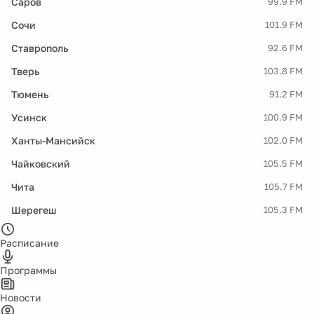
Саров
99.9 FM
Сочи
101.9 FM
Ставрополь
92.6 FM
Тверь
103.8 FM
Тюмень
91.2 FM
Усинск
100.9 FM
Ханты-Мансийск
102.0 FM
Чайковский
105.5 FM
Чита
105.7 FM
Шерегеш
105.3 FM
Расписание
Программы
Новости