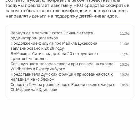
Госдумы предлагает изъятые у НКО средства собирать в
каком-то благотворительном фонде и в первую очередь
направлять деньги на поддержку детей-инвалидов.
Вернуться в регионы готовы лишь четверть
11:36
ординаторов-целевиков
Продолжение фильма про Майкла Джексона
11:36
запланировано к 2028 году
В «Москва-Сити» задержали 20 сотрудников
11:36
криптообменников
Большую часть товаров спасли при пожаре на складе
10:26
Wildberries в Екатеринбурге
Представители думских фракций присоединяются к
10:26
нападкам на «Яблоко»
Спрос на Гомера резко вырос в России после выхода в
10:26
США фильма «Одиссея»