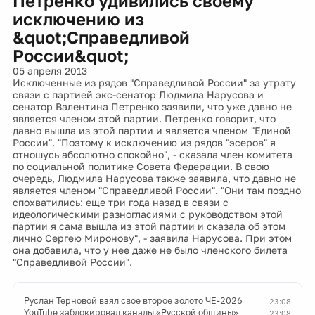
Петренко удивились своему
исключению из
&quot;Справедливой
России&quot;
05 апреля 2013
Исключенные из рядов "Справедливой России" за утрату
связи с партией экс-сенатор Людмила Нарусова и
сенатор Валентина Петренко заявили, что уже давно не
является членом этой партии. Петренко говорит, что
давно вышла из этой партии и является членом "Единой
России". "Поэтому к исключению из рядов "эсеров" я
отношусь абсолютно спокойно", - сказала член комитета
по социальной политике Совета Федерации. В свою
очередь, Людмила Нарусова также заявила, что давно не
является членом "Справедливой России". "Они там поздно
спохватились: еще три года назад в связи с
идеологическими разногласиями с руководством этой
партии я сама вышла из этой партии и сказала об этом
лично Сергею Миронову", - заявила Нарусова. При этом
она добавила, что у нее даже не было членского билета
"Справедливой России".
Руслан Терновой взял свое второе золото ЧЕ-2026
23:08
YouTube заблокировал каналы «Русской общины»
23:08