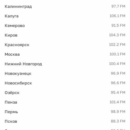
Калининград
97.7 FM
Калуга
106.1 FM
Кемерово
91.5 FM
Киров
104.3 FM
Красноярск
102.2 FM
Москва
100.1 FM
Нижний Новгород
100.4 FM
Новокузнецк
96.9 FM
Новосибирск
96.6 FM
Озёрск
95.4 FM
Пенза
101.4 FM
Пермь
98.9 FM
Псков
88.3 FM