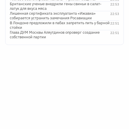
Британские ученые внедрили гены свиньи в салат-
22:53
латук для вкуса мяса
Лишенная сертификата эксплуатанта «Ижавиа»
22:53
собирается устранить замечания Росавиации
В Лондоне предложили в пабах запретить пить у барной
22:51
стойки
Глава ДУМ Москвы Аляутдинов опроверг создание
22:51
собственной партии