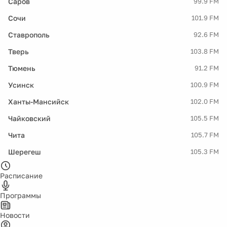
Саров
99.9 FM
Сочи
101.9 FM
Ставрополь
92.6 FM
Тверь
103.8 FM
Тюмень
91.2 FM
Усинск
100.9 FM
Ханты-Мансийск
102.0 FM
Чайковский
105.5 FM
Чита
105.7 FM
Шерегеш
105.3 FM
Расписание
Программы
Новости