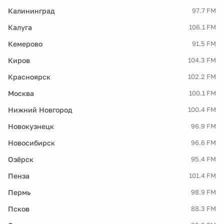
Калининград
97.7 FM
Калуга
106.1 FM
Кемерово
91.5 FM
Киров
104.3 FM
Красноярск
102.2 FM
Москва
100.1 FM
Нижний Новгород
100.4 FM
Новокузнецк
96.9 FM
Новосибирск
96.6 FM
Озёрск
95.4 FM
Пенза
101.4 FM
Пермь
98.9 FM
Псков
88.3 FM