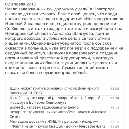
02 апреля 2013
Число задержанных по "дорожному делу" в Новгороде
выросло до пяти человек. Ранее сообщалось, что среди
прочих задержаны глава предприятия «Новгородавтодор»
Николай Закалдаев и еще один сотрудник предприятия.
Сообщалось и то, что задержать хотели и замгубернатора
Новгородской области Арнольда Шалмуева, против
которого возбудили уголовное дело в связи с этими
хищениями. Однако вице-губернатор после обысков
оказался в больнице, куда его привезли с подозрением на
сердечный приступ. Шалмуева подозревают в создании
организованной преступной группировки, в которую
входят чиновники области, муниципальные депутаты и
криминальные авторитеты. Сумма хищений может
оказаться более полумиллиарда рублей.
ВДНХ может войти в основной список Всемирного
23:05
наследия ЮНЕСКО
Китай запустит первый регулярный контейнерный
22:34
маршрут в ЕС через Севморпуть
Более 20 человек задержаны по делу о
22:12
незарегистрированных криптообменниках в «Москва-
Сити»
Минздрав добавил в ЖНВЛП препарат «Энхерту»
22:12
«Флит Лизинг» купил бывшую «дочку» Mercedes-Benz
21:39