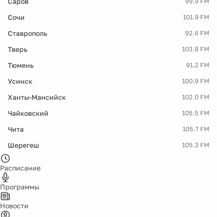
Саров
99.9 FM
Сочи
101.9 FM
Ставрополь
92.6 FM
Тверь
103.8 FM
Тюмень
91.2 FM
Усинск
100.9 FM
Ханты-Мансийск
102.0 FM
Чайковский
105.5 FM
Чита
105.7 FM
Шерегеш
105.3 FM
Расписание
Программы
Новости