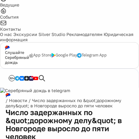
Ведущие
События
Контакты
О нас
Экскурсии
Silver Studio
Рекламодателям
Юридическая
информация
Слушайте
App Store
Google Play
Telegram App
Серебряный
дождь
12+
/
Новости
/
Число задержанных по &quot;дорожному
делу&quot; в Новгороде выросло до пяти человек
Число задержанных по
&quot;дорожному делу&quot; в
Новгороде выросло до пяти
человек