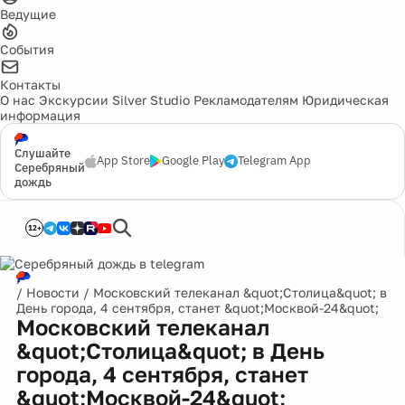
Ведущие
События
Контакты
О нас
Экскурсии
Silver Studio
Рекламодателям
Юридическая
информация
Слушайте
App Store
Google Play
Telegram App
Серебряный
дождь
12+
/
Новости
/
Московский телеканал &quot;Столица&quot; в
День города, 4 сентября, станет &quot;Москвой-24&quot;
Московский телеканал
&quot;Столица&quot; в День
города, 4 сентября, станет
&quot;Москвой-24&quot;