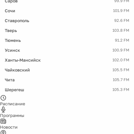
Саров
99.9 FM
Сочи
101.9 FM
Ставрополь
92.6 FM
Тверь
103.8 FM
Тюмень
91.2 FM
Усинск
100.9 FM
Ханты-Мансийск
102.0 FM
Чайковский
105.5 FM
Чита
105.7 FM
Шерегеш
105.3 FM
Расписание
Программы
Новости