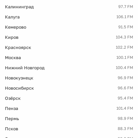
Калининград
97.7 FM
Калуга
106.1 FM
Кемерово
91.5 FM
Киров
104.3 FM
Красноярск
102.2 FM
Москва
100.1 FM
Нижний Новгород
100.4 FM
Новокузнецк
96.9 FM
Новосибирск
96.6 FM
Озёрск
95.4 FM
Пенза
101.4 FM
Пермь
98.9 FM
Псков
88.3 FM