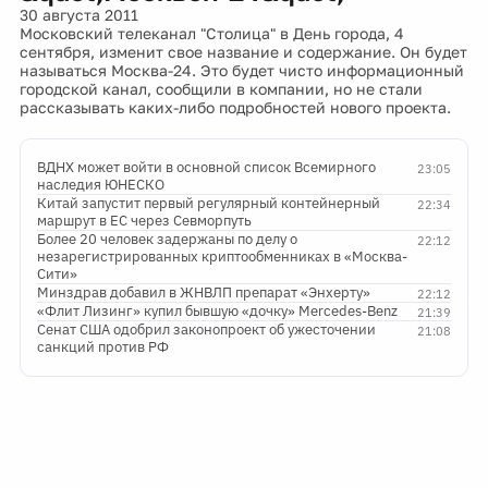
30 августа 2011
Московский телеканал "Столица" в День города, 4
сентября, изменит свое название и содержание. Он будет
называться Москва-24. Это будет чисто информационный
городской канал, сообщили в компании, но не стали
рассказывать каких-либо подробностей нового проекта.
ВДНХ может войти в основной список Всемирного
23:05
наследия ЮНЕСКО
Китай запустит первый регулярный контейнерный
22:34
маршрут в ЕС через Севморпуть
Более 20 человек задержаны по делу о
22:12
незарегистрированных криптообменниках в «Москва-
Сити»
Минздрав добавил в ЖНВЛП препарат «Энхерту»
22:12
«Флит Лизинг» купил бывшую «дочку» Mercedes-Benz
21:39
Сенат США одобрил законопроект об ужесточении
21:08
санкций против РФ