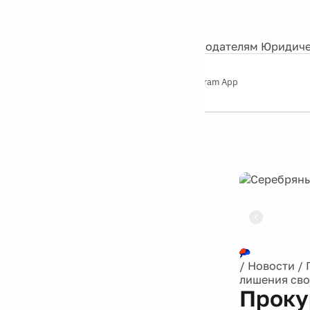
События
Контакты
О нас
Экскурсии
Silver Studio
Рекламодателям
Юридиче
Слушайте
App Store
Google Play
Telegram App
Серебряный
дождь
12+
Реклама
/
Новости
/
лишения св
Проку