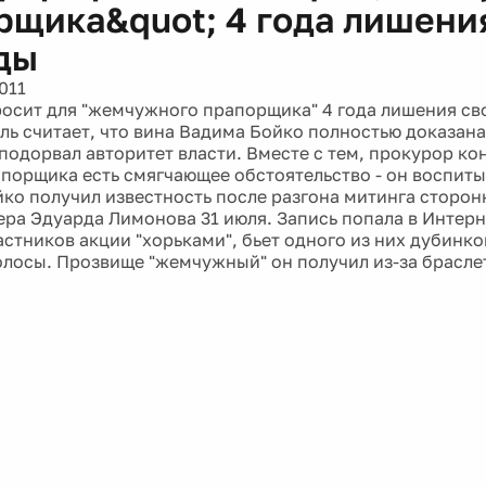
рщика&quot; 4 года лишени
ды
011
осит для "жемчужного прапорщика" 4 года лишения св
ль считает, что вина Вадима Бойко полностью доказана
подорвал авторитет власти. Вместе с тем, прокурор кон
порщика есть смягчающее обстоятельство - он воспиты
йко получил известность после разгона митинга сторо
ра Эдуарда Лимонова 31 июля. Запись попала в Интер
стников акции "хорьками", бьет одного из них дубинко
волосы. Прозвище "жемчужный" он получил из-за браслет