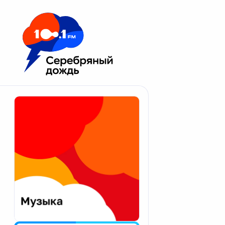
Москва 100.1 FM
Апатиты
Астрахань
Волгоград
Вологда
Екатеринбург
Иваново
Казань
Калининград
Калуга