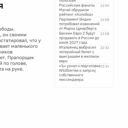
полоскам
я
Российские фанаты
22:59
Marvel обрушили
рейтинг «Колобка»
Парламент Индии
22:58
потребовал извинений
ободы.
от Марка Цукерберга
Бензин Евро 2 будут
, он своими
22:58
продавать в России до
статировал, что у
июля 2027 года
вает маленького
Итальянец выбросил
22:32
нников
лотерейный билет с
выигрышем в миллион
нет. Прапорщик
евро
й по голове,
«Ъ» узнал о подготовке
22:31
а на руке.
Wildberries к запуску
собственного
мессенджера