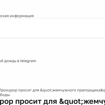
ская информация
Прокурор просит для &quot;жемчужного прапорщика&qu
ободы
рор просит для &quot;жемч