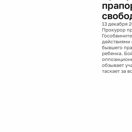
прапо
свобо
13 декабря 2
Прокурор пр
Гособвините
действиями 
бывшего пра
ребенка. Бо
оппозиционе
обзывает уча
таскает за 