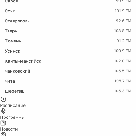
Саров
99.9 FM
Сочи
101.9 FM
Ставрополь
92.6 FM
Тверь
103.8 FM
Тюмень
91.2 FM
Усинск
100.9 FM
Ханты-Мансийск
102.0 FM
Чайковский
105.5 FM
Чита
105.7 FM
Шерегеш
105.3 FM
Расписание
Программы
Новости