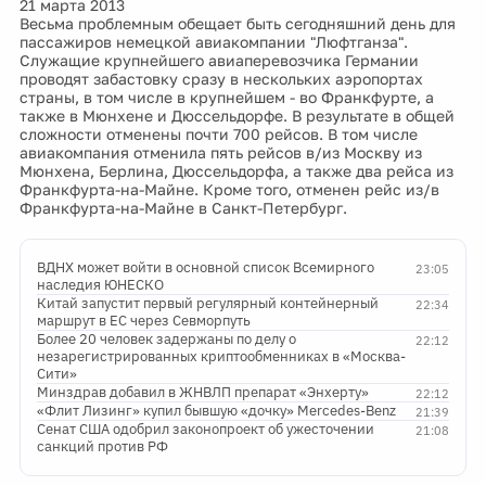
21 марта 2013
Весьма проблемным обещает быть сегодняшний день для
пассажиров немецкой авиакомпании "Люфтганза".
Служащие крупнейшего авиаперевозчика Германии
проводят забастовку сразу в нескольких аэропортах
страны, в том числе в крупнейшем - во Франкфурте, а
также в Мюнхене и Дюссельдорфе. В результате в общей
сложности отменены почти 700 рейсов. В том числе
авиакомпания отменила пять рейсов в/из Москву из
Мюнхена, Берлина, Дюссельдорфа, а также два рейса из
Франкфурта-на-Майне. Кроме того, отменен рейс из/в
Франкфурта-на-Майне в Санкт-Петербург.
ВДНХ может войти в основной список Всемирного
23:05
наследия ЮНЕСКО
Китай запустит первый регулярный контейнерный
22:34
маршрут в ЕС через Севморпуть
Более 20 человек задержаны по делу о
22:12
незарегистрированных криптообменниках в «Москва-
Сити»
Минздрав добавил в ЖНВЛП препарат «Энхерту»
22:12
«Флит Лизинг» купил бывшую «дочку» Mercedes-Benz
21:39
Сенат США одобрил законопроект об ужесточении
21:08
санкций против РФ