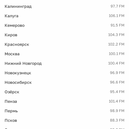
Калининград
97.7 FM
Калуга
106.1 FM
Кемерово
91.5 FM
Киров
104.3 FM
Красноярск
102.2 FM
Москва
100.1 FM
Нижний Новгород
100.4 FM
Новокузнецк
96.9 FM
Новосибирск
96.6 FM
Озёрск
95.4 FM
Пенза
101.4 FM
Пермь
98.9 FM
Псков
88.3 FM