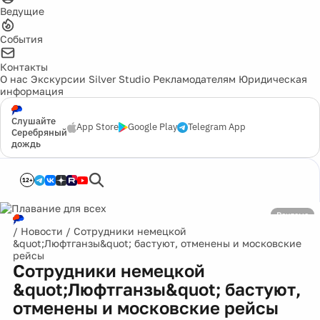
Ведущие
События
Контакты
О нас
Экскурсии
Silver Studio
Рекламодателям
Юридическая
информация
Слушайте
App Store
Google Play
Telegram App
Серебряный
дождь
12+
Реклама
/
Новости
/
Сотрудники немецкой
&quot;Люфтганзы&quot; бастуют, отменены и московские
рейсы
Сотрудники немецкой
&quot;Люфтганзы&quot; бастуют,
отменены и московские рейсы