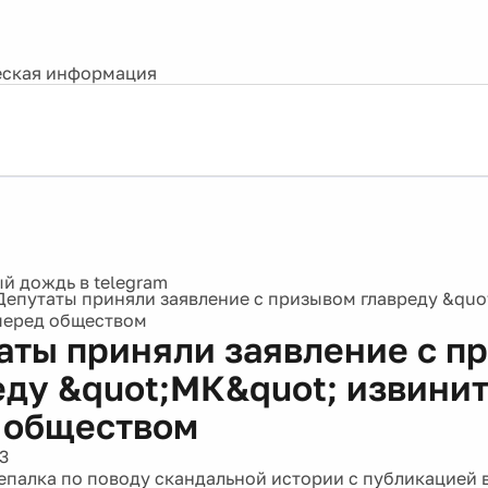
ская информация
Депутаты приняли заявление с призывом главреду &quo
перед обществом
аты приняли заявление с п
еду &quot;МК&quot; извини
 обществом
3
епалка по поводу скандальной истории с публикацией в