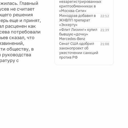
незарегистрированных
жилась. Главный
криптообменниках в
сев не считает
«Москва-Сити»
ующего решения
Минздрав добавил в
22:12
перь еще и принят,
ЖНВЛП препарат
«Энхерту»
ал расценен как
«Флит Лизинг» купил
21:39
усева потребовали
бывшую «дочку»
ев сказал, что
Mercedes-Benz
извинений,
Сенат США одобрил
21:08
законопроект об
ти обществу, в
ужесточении санкций
и руководства
против РФ
ратуру с