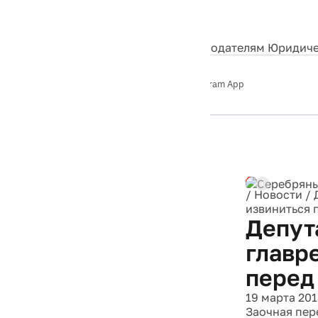
События
Контакты
О нас
Экскурсии
Silver Studio
Рекламодателям
Юридиче
Слушайте
App Store
Google Play
Telegram App
Серебряный
дождь
12+
Реклама
/
Новости
/
извиниться 
Депут
главр
перед
19 марта 201
Заочная пер