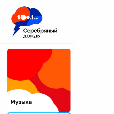
Москва 100.1 FM
Апатиты
Астрахань
Волгоград
Вологда
Екатеринбург
Иваново
Казань
Калининград
Калуга