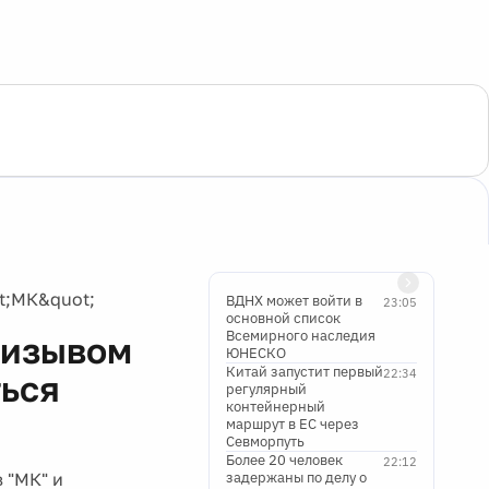
t;МК&quot;
ВДНХ может войти в
23:05
основной список
Всемирного наследия
ризывом
ЮНЕСКО
Китай запустит первый
22:34
ться
регулярный
контейнерный
маршрут в ЕС через
Севморпуть
Более 20 человек
22:12
 "МК" и
задержаны по делу о