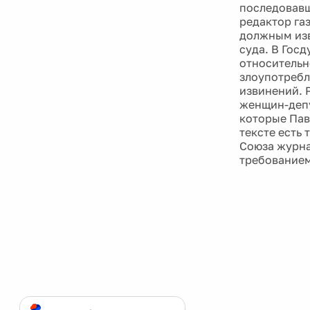
последовавш
редактор га
должным изв
суда. В Госд
относительн
злоупотребл
извинений. 
женщин-депу
которые Пав
тексте есть
Союза журна
требованием