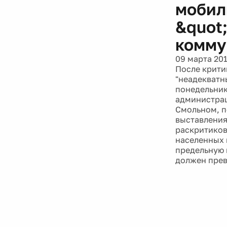
мобил
&quot
комму
09 марта 20
После крити
"неадекватн
понедельник
администрац
Смольном, п
выставления
раскритиков
населенных 
предельную п
должен прев