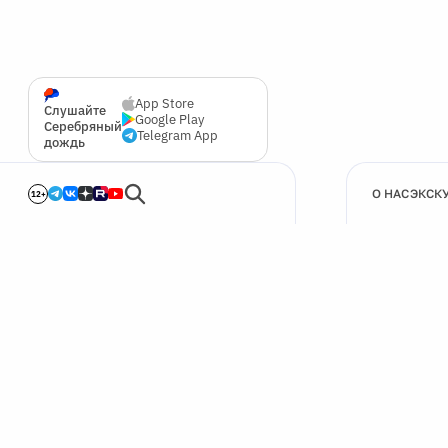
App Store
Слушайте
Google Play
Серебряный
Telegram App
дождь
О НАС
ЭКСК
12+
🍪
Мы используем cookie для улучшения работы сайта.