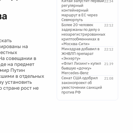
Китай запустит первый
22:34
регулярный
контейнерный
за
маршрут в ЕС через
Севморпуть
Более 20 человек
22:12
задержаны по делу о
незарегистрированных
криптообменниках в
скать
«Москва-Сити»
нированы на
Минздрав добавил в
22:12
местных
ЖНВЛП препарат
На совещании в
«Энхерту»
«Флит Лизинг» купил
оде на предмет
21:39
бывшую «дочку»
имир Путин
Mercedes-Benz
сшими в отдельных
Сенат США одобрил
21:08
ву установить
законопроект об
о стране рост не
ужесточении санкций
против РФ