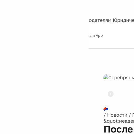
События
Контакты
О нас
Экскурсии
Silver Studio
Рекламодателям
Юридиче
Слушайте
App Store
Google Play
Telegram App
Серебряный
дождь
12+
Реклама
/
Новости
/
&quot;неаде
После