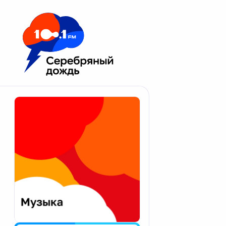
Москва 100.1 FM
Апатиты
Астрахань
Волгоград
Вологда
Екатеринбург
Иваново
Казань
Калининград
Калуга