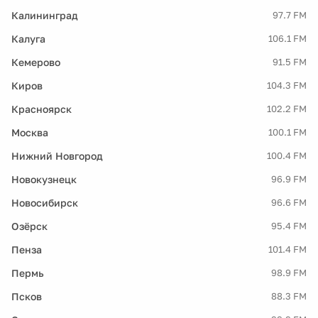
Калининград
97.7 FM
Калуга
106.1 FM
Кемерово
91.5 FM
Киров
104.3 FM
Красноярск
102.2 FM
Москва
100.1 FM
Нижний Новгород
100.4 FM
Новокузнецк
96.9 FM
Новосибирск
96.6 FM
Озёрск
95.4 FM
Пенза
101.4 FM
Пермь
98.9 FM
Псков
88.3 FM