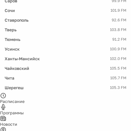
Саров
99.9 FM
Сочи
101.9 FM
Ставрополь
92.6 FM
Тверь
103.8 FM
Тюмень
91.2 FM
Усинск
100.9 FM
Ханты-Мансийск
102.0 FM
Чайковский
105.5 FM
Чита
105.7 FM
Шерегеш
105.3 FM
Расписание
Программы
Новости