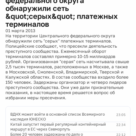
федерального округа
обнаружили сеть
&quot;серых&quot; платежных
терминалов
01 марта 2013
На территории Центрального федерального округа
обнаружили сеть "серых" платежных терминалов.
Полицейские сообщают, что пресекли деятельность
преступного сообщества. Ежемесячный оборот
терминалов составлял примерно 10-15 миллиардов
рублей. Организованная "серая" сеть насчитывала свыше
2,5 тысяч терминалов, расположенных в Москве, а также
в Московской, Смоленской, Владимирской, Тверской и
Калужской областях. В состав сообщества входило более
150 человек. Задержаны организатор и четверо лидеров
преступного сообщества. Они уже дали признательные
показания, в настоящее время решается вопрос об
избрании меры пресечения.
ВДНХ может войти в основной список Всемирного
23:05
наследия ЮНЕСКО
Китай запустит первый регулярный контейнерный
22:34
маршрут в ЕС через Севморпуть
Более 20 человек задержаны по делу о
22:12