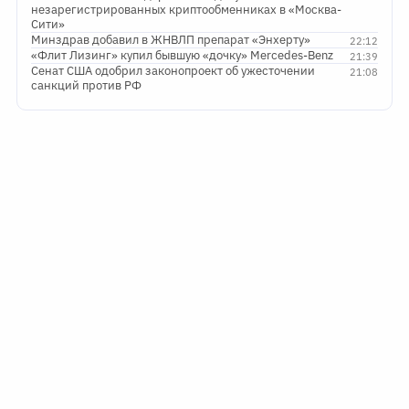
незарегистрированных криптообменниках в «Москва-
Сити»
Минздрав добавил в ЖНВЛП препарат «Энхерту»
22:12
«Флит Лизинг» купил бывшую «дочку» Mercedes-Benz
21:39
Сенат США одобрил законопроект об ужесточении
21:08
санкций против РФ