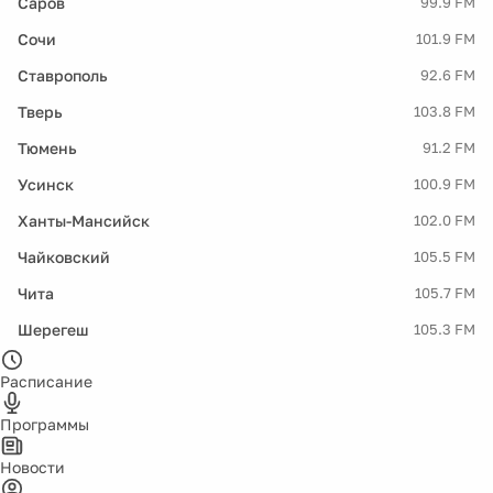
Саров
99.9 FM
Сочи
101.9 FM
Ставрополь
92.6 FM
Тверь
103.8 FM
Тюмень
91.2 FM
Усинск
100.9 FM
Ханты-Мансийск
102.0 FM
Чайковский
105.5 FM
Чита
105.7 FM
Шерегеш
105.3 FM
Расписание
Программы
Новости