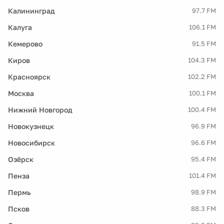
Калининград
97.7 FM
Калуга
106.1 FM
Кемерово
91.5 FM
Киров
104.3 FM
Красноярск
102.2 FM
Москва
100.1 FM
Нижний Новгород
100.4 FM
Новокузнецк
96.9 FM
Новосибирск
96.6 FM
Озёрск
95.4 FM
Пенза
101.4 FM
Пермь
98.9 FM
Псков
88.3 FM