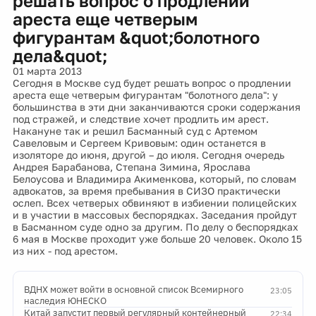
решать вопрос о продлении
ареста еще четверым
фигурантам &quot;болотного
дела&quot;
01 марта 2013
Сегодня в Москве суд будет решать вопрос о продлении
ареста еще четверым фигурантам "болотного дела": у
большинства в эти дни заканчиваются сроки содержания
под стражей, и следствие хочет продлить им арест.
Накануне так и решил Басманный суд с Артемом
Савеловым и Сергеем Кривовым: один останется в
изоляторе до июня, другой – до июля. Сегодня очередь
Андрея Барабанова, Степана Зимина, Ярослава
Белоусова и Владимира Акименкова, который, по словам
адвокатов, за время пребывания в СИЗО практически
ослеп. Всех четверых обвиняют в избиении полицейских
и в участии в массовых беспорядках. Заседания пройдут
в Басманном суде одно за другим. По делу о беспорядках
6 мая в Москве проходит уже больше 20 человек. Около 15
из них - под арестом.
ВДНХ может войти в основной список Всемирного
23:05
наследия ЮНЕСКО
Китай запустит первый регулярный контейнерный
22:34