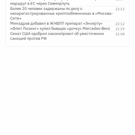
маршрут в ЕС через Севморпуть
Более 20 человек задержаны по делу о
22:12
незарегистрированных криптообменниках в «Москва-
Сити»
Минздрав добавил в ЖНВЛП препарат «Энхерту»
22:12
«Флит Лизинг» купил бывшую «дочку» Mercedes-Benz
21:39
Сенат США одобрил законопроект об ужесточении
21:08
санкций против РФ