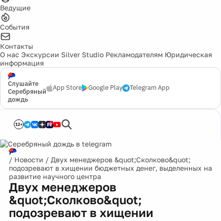
Ведущие
События
Контакты
О нас
Экскурсии
Silver Studio
Рекламодателям
Юридическая
информация
Слушайте
App Store
Google Play
Telegram App
Серебряный
дождь
12+
/
Новости
/
Двух менеджеров &quot;Сколково&quot;
подозревают в хищении бюджетных денег, выделенных на
развитие научного центра
Двух менеджеров
&quot;Сколково&quot;
подозревают в хищении