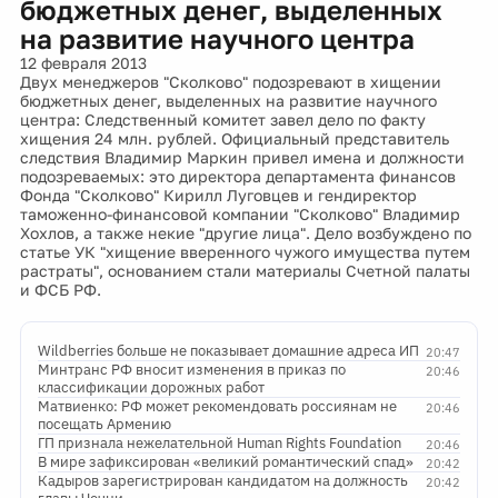
бюджетных денег, выделенных
на развитие научного центра
12 февраля 2013
Двух менеджеров "Сколково" подозревают в хищении
бюджетных денег, выделенных на развитие научного
центра: Следственный комитет завел дело по факту
хищения 24 млн. рублей. Официальный представитель
следствия Владимир Маркин привел имена и должности
подозреваемых: это директора департамента финансов
Фонда "Сколково" Кирилл Луговцев и гендиректор
таможенно-финансовой компании "Сколково" Владимир
Хохлов, а также некие "другие лица". Дело возбуждено по
статье УК "хищение вверенного чужого имущества путем
растраты", основанием стали материалы Счетной палаты
и ФСБ РФ.
Wildberries больше не показывает домашние адреса ИП
20:47
Минтранс РФ вносит изменения в приказ по
20:46
классификации дорожных работ
Матвиенко: РФ может рекомендовать россиянам не
20:46
посещать Армению
ГП признала нежелательной Human Rights Foundation
20:46
В мире зафиксирован «великий романтический спад»
20:42
Кадыров зарегистрирован кандидатом на должность
20:42