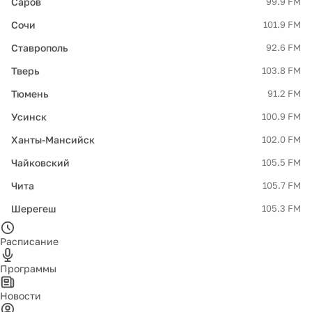
Саров
99.9 FM
Сочи
101.9 FM
Ставрополь
92.6 FM
Тверь
103.8 FM
Тюмень
91.2 FM
Усинск
100.9 FM
Ханты-Мансийск
102.0 FM
Чайковский
105.5 FM
Чита
105.7 FM
Шерегеш
105.3 FM
Расписание
Программы
Новости