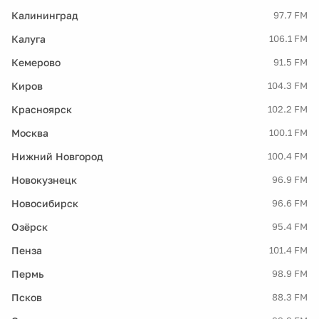
Калининград
97.7 FM
Калуга
106.1 FM
Кемерово
91.5 FM
Киров
104.3 FM
Красноярск
102.2 FM
Москва
100.1 FM
Нижний Новгород
100.4 FM
Новокузнецк
96.9 FM
Новосибирск
96.6 FM
Озёрск
95.4 FM
Пенза
101.4 FM
Пермь
98.9 FM
Псков
88.3 FM