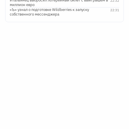
Итальянец выбросил лотерейный билет с выигрышем в
22:32
миллион евро
«Ъ» узнал о подготовке Wildberries к запуску
22:31
собственного мессенджера