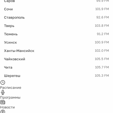
Саров
99.9 FM
Сочи
101.9 FM
Ставрополь
92.6 FM
Тверь
103.8 FM
Тюмень
91.2 FM
Усинск
100.9 FM
Ханты-Мансийск
102.0 FM
Чайковский
105.5 FM
Чита
105.7 FM
Шерегеш
105.3 FM
Расписание
Программы
Новости