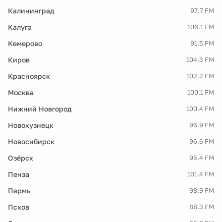
Калининград
97.7 FM
Калуга
106.1 FM
Кемерово
91.5 FM
Киров
104.3 FM
Красноярск
102.2 FM
Москва
100.1 FM
Нижний Новгород
100.4 FM
Новокузнецк
96.9 FM
Новосибирск
96.6 FM
Озёрск
95.4 FM
Пенза
101.4 FM
Пермь
98.9 FM
Псков
88.3 FM