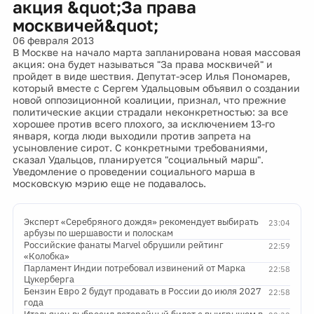
акция &quot;За права
москвичей&quot;
06 февраля 2013
В Москве на начало марта запланирована новая массовая
акция: она будет называться "За права москвичей" и
пройдет в виде шествия. Депутат-эсер Илья Пономарев,
который вместе с Сергем Удальцовым объявил о создании
новой оппозиционной коалиции, признал, что прежние
политические акции страдали неконкретностью: за все
хорошее против всего плохого, за исключением 13-го
января, когда люди выходили против запрета на
усыновление сирот. С конкретными требованиями,
сказал Удальцов, планируется "социальный марш".
Уведомление о проведении социального марша в
московскую мэрию еще не подавалось.
Эксперт «Серебряного дождя» рекомендует выбирать
23:04
арбузы по шершавости и полоскам
Российские фанаты Marvel обрушили рейтинг
22:59
«Колобка»
Парламент Индии потребовал извинений от Марка
22:58
Цукерберга
Бензин Евро 2 будут продавать в России до июля 2027
22:58
года