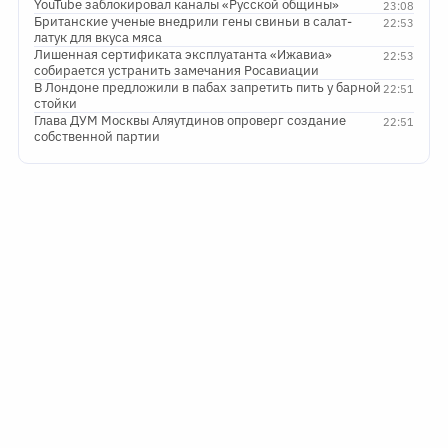
YouTube заблокировал каналы «Русской общины»
23:08
Британские ученые внедрили гены свиньи в салат-
22:53
латук для вкуса мяса
Лишенная сертификата эксплуатанта «Ижавиа»
22:53
собирается устранить замечания Росавиации
В Лондоне предложили в пабах запретить пить у барной
22:51
стойки
Глава ДУМ Москвы Аляутдинов опроверг создание
22:51
собственной партии