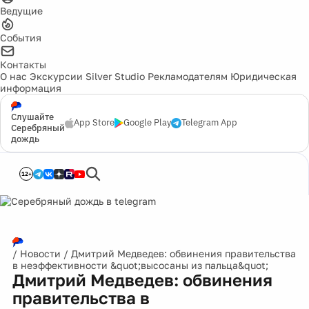
Ведущие
События
Контакты
О нас
Экскурсии
Silver Studio
Рекламодателям
Юридическая
информация
Слушайте
App Store
Google Play
Telegram App
Серебряный
дождь
12+
/
Новости
/
Дмитрий Медведев: обвинения правительства
в неэффективности &quot;высосаны из пальца&quot;
Дмитрий Медведев: обвинения
правительства в