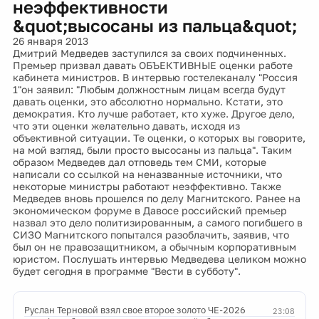
неэффективности
&quot;высосаны из пальца&quot;
26 января 2013
Дмитрий Медведев заступился за своих подчиненных.
Премьер призвал давать ОБЪЕКТИВНЫЕ оценки работе
кабинета министров. В интервью гостелеканалу "Россия
1"он заявил: "Любым должностным лицам всегда будут
давать оценки, это абсолютно нормально. Кстати, это
демократия. Кто лучше работает, кто хуже. Другое дело,
что эти оценки желательно давать, исходя из
объективной ситуации. Те оценки, о которых вы говорите,
на мой взгляд, были просто высосаны из пальца". Таким
образом Медведев дал отповедь тем СМИ, которые
написали со ссылкой на неназванные источники, что
некоторые министры работают неэффективно. Также
Медведев вновь прошелся по делу Магнитского. Ранее на
экономическом форуме в Давосе российский премьер
назвал это дело политизированным, а самого погибшего в
СИЗО Магнитского попытался разоблачить, заявив, что
был он не правозащитником, а обычным корпоративным
юристом. Послушать интервью Медведева целиком можно
будет сегодня в программе "Вести в субботу".
Руслан Терновой взял свое второе золото ЧЕ-2026
23:08