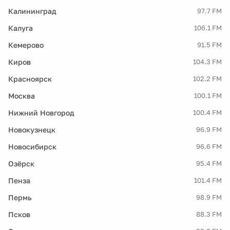
Калининград
97.7 FM
Калуга
106.1 FM
Кемерово
91.5 FM
Киров
104.3 FM
Красноярск
102.2 FM
Москва
100.1 FM
Нижний Новгород
100.4 FM
Новокузнецк
96.9 FM
Новосибирск
96.6 FM
Озёрск
95.4 FM
Пенза
101.4 FM
Пермь
98.9 FM
Псков
88.3 FM