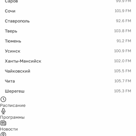
Саров
99.9 FM
Сочи
101.9 FM
Ставрополь
92.6 FM
Тверь
103.8 FM
Тюмень
91.2 FM
Усинск
100.9 FM
Ханты-Мансийск
102.0 FM
Чайковский
105.5 FM
Чита
105.7 FM
Шерегеш
105.3 FM
Расписание
Программы
Новости