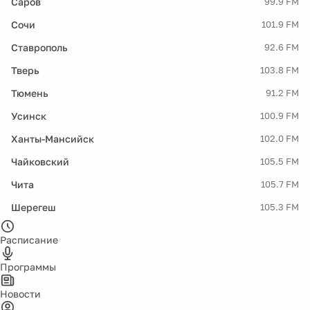
Саров
99.9 FM
Сочи
101.9 FM
Ставрополь
92.6 FM
Тверь
103.8 FM
Тюмень
91.2 FM
Усинск
100.9 FM
Ханты-Мансийск
102.0 FM
Чайковский
105.5 FM
Чита
105.7 FM
Шерегеш
105.3 FM
Расписание
Программы
Новости