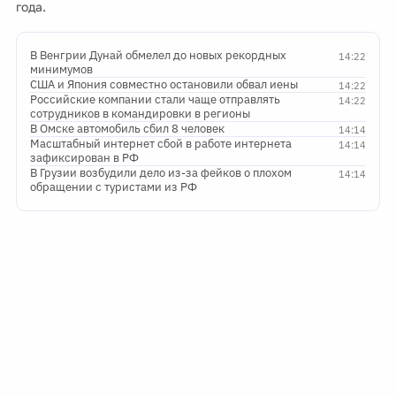
года.
В Венгрии Дунай обмелел до новых рекордных
14:22
минимумов
США и Япония совместно остановили обвал иены
14:22
Российские компании стали чаще отправлять
14:22
сотрудников в командировки в регионы
В Омске автомобиль сбил 8 человек
14:14
Масштабный интернет сбой в работе интернета
14:14
зафиксирован в РФ
В Грузии возбудили дело из-за фейков о плохом
14:14
обращении с туристами из РФ