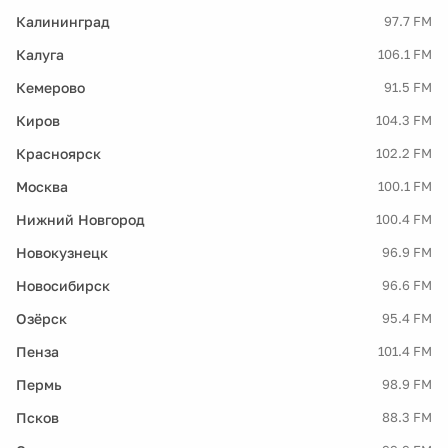
Калининград
97.7 FM
Калуга
106.1 FM
Кемерово
91.5 FM
Киров
104.3 FM
Красноярск
102.2 FM
Москва
100.1 FM
Нижний Новгород
100.4 FM
Новокузнецк
96.9 FM
Новосибирск
96.6 FM
Озёрск
95.4 FM
Пенза
101.4 FM
Пермь
98.9 FM
Псков
88.3 FM