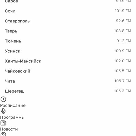
Саров
99.9 FM
Сочи
101.9 FM
Ставрополь
92.6 FM
Тверь
103.8 FM
Тюмень
91.2 FM
Усинск
100.9 FM
Ханты-Мансийск
102.0 FM
Чайковский
105.5 FM
Чита
105.7 FM
Шерегеш
105.3 FM
Расписание
Программы
Новости