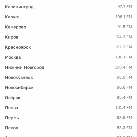
Калининград
97.7 FM
Калуга
106.1 FM
Кемерово
91.5 FM
Киров
104.3 FM
Красноярск
102.2 FM
Москва
100.1 FM
Нижний Новгород
100.4 FM
Новокузнецк
96.9 FM
Новосибирск
96.6 FM
Озёрск
95.4 FM
Пенза
101.4 FM
Пермь
98.9 FM
Псков
88.3 FM