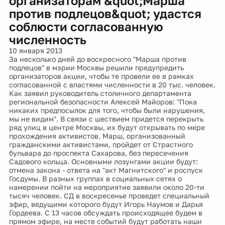
организаторам &quot;Марша
против подлецов&quot; удастся
соблюсти согласованную
численность
10 января 2013
За несколько дней до воскресного "Марша против
подлецов" в мэрии Москвы решили предупредить
организаторов акции, чтобы те провели ее в рамках
согласованной с властями численности в 20 тыс. человек.
Как заявил руководитель столичного департамента
региональной безопасности Алексей Майоров: "Пока
никаких предпосылок для того, чтобы были нарушения,
мы не видим". В связи с шествием придется перекрыть
ряд улиц в центре Москвы, их будут открывать по мере
прохождения активистов. Марш, организованный
гражданскими активистами, пройдет от Страстного
бульвара до проспекта Сахарова, без пересечения
Садового кольца. Основными лозунгами акции будут:
отмена закона - ответа на "акт Магнитского" и роспуск
Госдумы. В разных группах в социальных сетях о
намерении пойти на мероприятие заявили около 20-ти
тысяч человек. СД в воскресенье проведет специальный
эфир, ведущими которого будут Игорь Наумов и Дарья
Гордеева. С 13 часов обсуждать происходящее будем в
прямом эфире, на месте событий будут работать наши