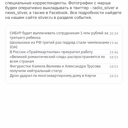
специальные корреспонденты. Фотографии с марша
будем оперативно выкладывать в твиттер - radio_silver и
news_silver, а также в Facebook. Все подробности найдете
на нашем сайте silver.ru в разделе события.
СИБУР будет выплачивать сотрудникам 1 млн рублей за
20:34
третьего ребенка
Школьники из РФ третий раз подряд стали чемпионами
19:46
IOAI
В России «Праймкартонпак» прекратил работу
19:46
«Великий романтический спад» распространяется по
18:53
всем странам
Фигуристки Камила Валиева и Александра Трусова
18:53
получили нейтральный статус
Дрон ударил по многоквартирному дому в Керчи
18:53