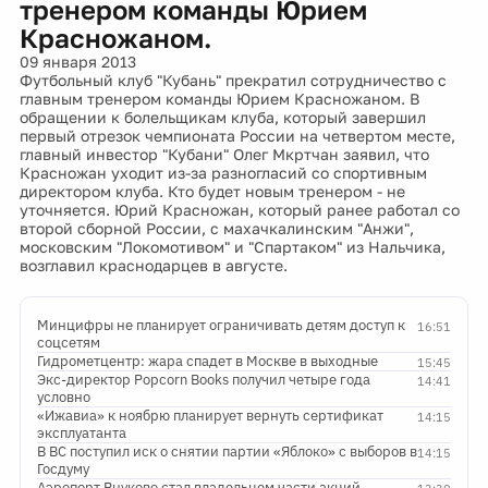
тренером команды Юрием
Красножаном.
09 января 2013
Футбольный клуб "Кубань" прекратил сотрудничество с
главным тренером команды Юрием Красножаном. В
обращении к болельщикам клуба, который завершил
первый отрезок чемпионата России на четвертом месте,
главный инвестор "Кубани" Олег Мкртчан заявил, что
Красножан уходит из-за разногласий со спортивным
директором клуба. Кто будет новым тренером - не
уточняется. Юрий Красножан, который ранее работал со
второй сборной России, с махачкалинским "Анжи",
московским "Локомотивом" и "Спартаком" из Нальчика,
возглавил краснодарцев в августе.
Минцифры не планирует ограничивать детям доступ к
16:51
соцсетям
Гидрометцентр: жара спадет в Москве в выходные
15:45
Экс-директор Popcorn Books получил четыре года
14:41
условно
«Ижавиа» к ноябрю планирует вернуть сертификат
14:15
эксплуатанта
В ВС поступил иск о снятии партии «Яблоко» с выборов в
14:15
Госдуму
Аэропорт Внуково стал владельцем части акций