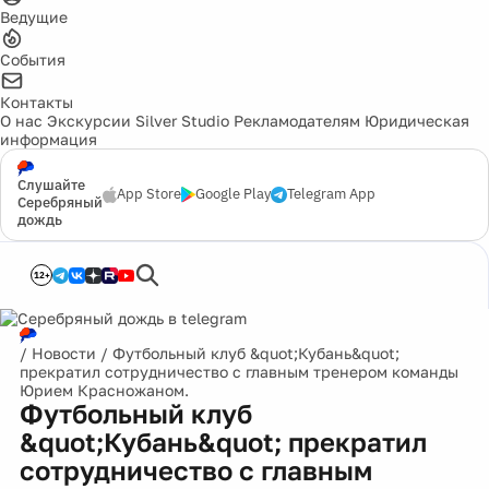
Ведущие
События
Контакты
О нас
Экскурсии
Silver Studio
Рекламодателям
Юридическая
информация
Слушайте
App Store
Google Play
Telegram App
Серебряный
дождь
12+
/
Новости
/
Футбольный клуб &quot;Кубань&quot;
прекратил сотрудничество с главным тренером команды
Юрием Красножаном.
Футбольный клуб
&quot;Кубань&quot; прекратил
сотрудничество с главным