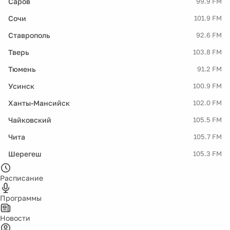
Саров
99.9 FM
Сочи
101.9 FM
Ставрополь
92.6 FM
Тверь
103.8 FM
Тюмень
91.2 FM
Усинск
100.9 FM
Ханты-Мансийск
102.0 FM
Чайковский
105.5 FM
Чита
105.7 FM
Шерегеш
105.3 FM
Расписание
Программы
Новости