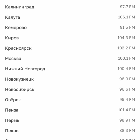
Калининград
97.7 FM
Калуга
106.1 FM
Кемерово
91.5 FM
Киров
104.3 FM
Красноярск
102.2 FM
Москва
100.1 FM
Нижний Новгород
100.4 FM
Новокузнецк
96.9 FM
Новосибирск
96.6 FM
Озёрск
95.4 FM
Пенза
101.4 FM
Пермь
98.9 FM
Псков
88.3 FM