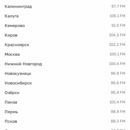
Калининград
97.7 FM
Калуга
106.1 FM
Кемерово
91.5 FM
Киров
104.3 FM
Красноярск
102.2 FM
Москва
100.1 FM
Нижний Новгород
100.4 FM
Новокузнецк
96.9 FM
Новосибирск
96.6 FM
Озёрск
95.4 FM
Пенза
101.4 FM
Пермь
98.9 FM
Псков
88.3 FM