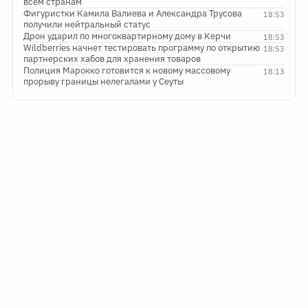
всем странам
Фигуристки Камила Валиева и Александра Трусова
18:53
получили нейтральный статус
Дрон ударил по многоквартирному дому в Керчи
18:53
Wildberries начнет тестировать программу по открытию
18:53
партнерских хабов для хранения товаров
Полиция Марокко готовится к новому массовому
18:13
прорыву границы нелегалами у Сеуты