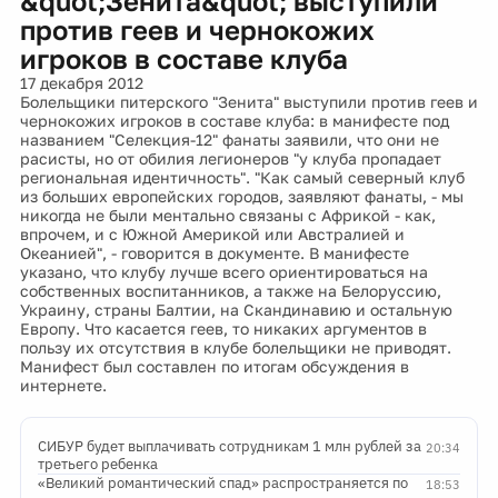
&quot;Зенита&quot; выступили
против геев и чернокожих
игроков в составе клуба
17 декабря 2012
Болельщики питерского "Зенита" выступили против геев и
чернокожих игроков в составе клуба: в манифесте под
названием "Селекция-12" фанаты заявили, что они не
расисты, но от обилия легионеров "у клуба пропадает
региональная идентичность". "Как самый северный клуб
из больших европейских городов, заявляют фанаты, - мы
никогда не были ментально связаны с Африкой - как,
впрочем, и с Южной Америкой или Австралией и
Океанией", - говорится в документе. В манифесте
указано, что клубу лучше всего ориентироваться на
собственных воспитанников, а также на Белоруссию,
Украину, страны Балтии, на Скандинавию и остальную
Европу. Что касается геев, то никаких аргументов в
пользу их отсутствия в клубе болельщики не приводят.
Манифест был составлен по итогам обсуждения в
интернете.
СИБУР будет выплачивать сотрудникам 1 млн рублей за
20:34
третьего ребенка
«Великий романтический спад» распространяется по
18:53