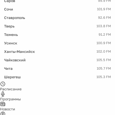
Саров
99.9 FM
Сочи
101.9 FM
Ставрополь
92.6 FM
Тверь
103.8 FM
Тюмень
91.2 FM
Усинск
100.9 FM
Ханты-Мансийск
102.0 FM
Чайковский
105.5 FM
Чита
105.7 FM
Шерегеш
105.3 FM
Расписание
Программы
Новости