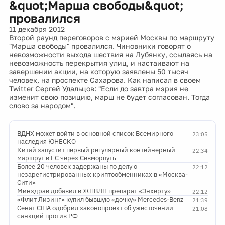
&quot;Марша свободы&quot;
провалился
11 декабря 2012
Второй раунд переговоров с мэрией Москвы по маршруту
"Марша свободы" провалился. Чиновники говорят о
невозможности выхода шествия на Лубянку, ссылаясь на
невозможность перекрытия улиц, и настаивают на
завершении акции, на которую заявлены 50 тысяч
человек, на проспекте Сахарова. Как написал в своем
Twitter Сергей Удальцов: "Если до завтра мэрия не
изменит свою позицию, марш не будет согласован. Тогда
слово за народом".
ВДНХ может войти в основной список Всемирного
23:05
наследия ЮНЕСКО
Китай запустит первый регулярный контейнерный
22:34
маршрут в ЕС через Севморпуть
Более 20 человек задержаны по делу о
22:12
незарегистрированных криптообменниках в «Москва-
Сити»
Минздрав добавил в ЖНВЛП препарат «Энхерту»
22:12
«Флит Лизинг» купил бывшую «дочку» Mercedes-Benz
21:39
Сенат США одобрил законопроект об ужесточении
21:08
санкций против РФ