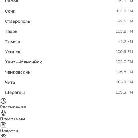
Саров
99.9 FM
Сочи
101.9 FM
Ставрополь
92.6 FM
Тверь
103.8 FM
Тюмень
91.2 FM
Усинск
100.9 FM
Ханты-Мансийск
102.0 FM
Чайковский
105.5 FM
Чита
105.7 FM
Шерегеш
105.3 FM
Расписание
Программы
Новости