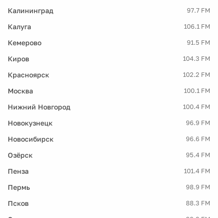
Калининград
97.7 FM
Калуга
106.1 FM
Кемерово
91.5 FM
Киров
104.3 FM
Красноярск
102.2 FM
Москва
100.1 FM
Нижний Новгород
100.4 FM
Новокузнецк
96.9 FM
Новосибирск
96.6 FM
Озёрск
95.4 FM
Пенза
101.4 FM
Пермь
98.9 FM
Псков
88.3 FM