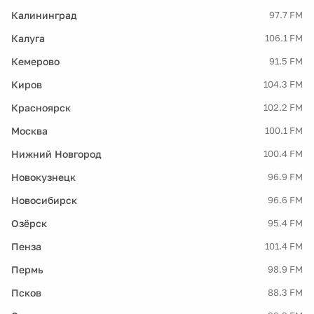
Калининград
97.7 FM
Калуга
106.1 FM
Кемерово
91.5 FM
Киров
104.3 FM
Красноярск
102.2 FM
Москва
100.1 FM
Нижний Новгород
100.4 FM
Новокузнецк
96.9 FM
Новосибирск
96.6 FM
Озёрск
95.4 FM
Пенза
101.4 FM
Пермь
98.9 FM
Псков
88.3 FM