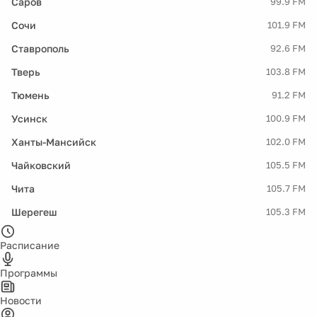
Саров
99.9 FM
Сочи
101.9 FM
Ставрополь
92.6 FM
Тверь
103.8 FM
Тюмень
91.2 FM
Усинск
100.9 FM
Ханты-Мансийск
102.0 FM
Чайковский
105.5 FM
Чита
105.7 FM
Шерегеш
105.3 FM
Расписание
Программы
Новости