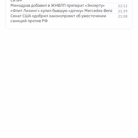
Сити»
Минздрав добавил в ЖНВЛП препарат «Энхерту»
22:12
«Флит Лизинг» купил бывшую «дочку» Mercedes-Benz
21:39
Сенат США одобрил законопроект об ужесточении
21:08
санкций против РФ