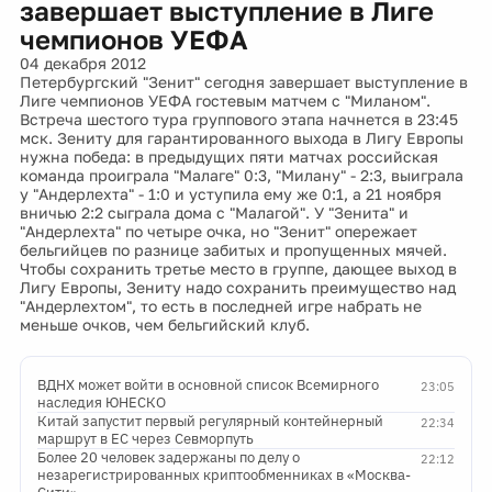
завершает выступление в Лиге
чемпионов УЕФА
04 декабря 2012
Петербургский "Зенит" сегодня завершает выступление в
Лиге чемпионов УЕФА гостевым матчем с "Миланом".
Встреча шестого тура группового этапа начнется в 23:45
мск. Зениту для гарантированного выхода в Лигу Европы
нужна победа: в предыдущих пяти матчах российская
команда проиграла "Малаге" 0:3, "Милану" - 2:3, выиграла
у "Андерлехта" - 1:0 и уступила ему же 0:1, а 21 ноября
вничью 2:2 сыграла дома с "Малагой". У "Зенита" и
"Андерлехта" по четыре очка, но "Зенит" опережает
бельгийцев по разнице забитых и пропущенных мячей.
Чтобы сохранить третье место в группе, дающее выход в
Лигу Европы, Зениту надо сохранить преимущество над
"Андерлехтом", то есть в последней игре набрать не
меньше очков, чем бельгийский клуб.
ВДНХ может войти в основной список Всемирного
23:05
наследия ЮНЕСКО
Китай запустит первый регулярный контейнерный
22:34
маршрут в ЕС через Севморпуть
Более 20 человек задержаны по делу о
22:12
незарегистрированных криптообменниках в «Москва-