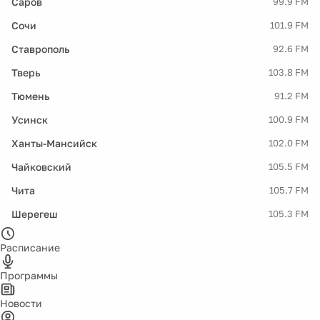
Саров
99.9 FM
Сочи
101.9 FM
Ставрополь
92.6 FM
Тверь
103.8 FM
Тюмень
91.2 FM
Усинск
100.9 FM
Ханты-Мансийск
102.0 FM
Чайковский
105.5 FM
Чита
105.7 FM
Шерегеш
105.3 FM
Расписание
Программы
Новости