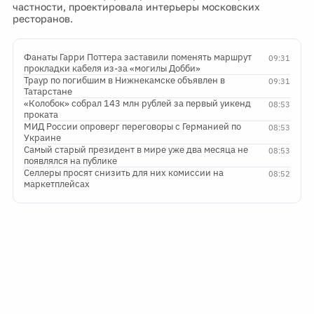
частности, проектировала интерьеры московских
ресторанов.
Фанаты Гарри Поттера заставили поменять маршрут
09:31
прокладки кабеля из-за «могилы Добби»
Траур по погибшим в Нижнекамске объявлен в
09:31
Татарстане
«Колобок» собрал 143 млн рублей за первый уикенд
08:53
проката
МИД России опроверг переговоры с Германией по
08:53
Украине
Самый старый президент в мире уже два месяца не
08:53
появлялся на публике
Селлеры просят снизить для них комиссии на
08:52
маркетплейсах