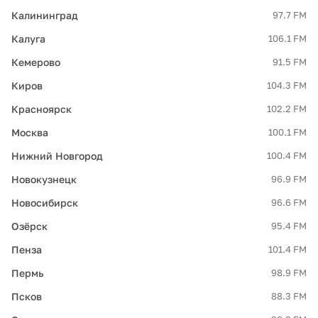
Калининград
97.7 FM
Калуга
106.1 FM
Кемерово
91.5 FM
Киров
104.3 FM
Красноярск
102.2 FM
Москва
100.1 FM
Нижний Новгород
100.4 FM
Новокузнецк
96.9 FM
Новосибирск
96.6 FM
Озёрск
95.4 FM
Пенза
101.4 FM
Пермь
98.9 FM
Псков
88.3 FM