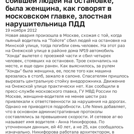
сбившей людей на остановке,
была женщина, как говорят в
московском главке, злостная
нарушительница ПДД
19 ноября 2012
Новая авария произошла в Москве, схожая с той, когда
пьяный водитель на "Тойоте" сбил людей на остановке на
Минской улице, тогда погибли семь человек. На этот раз
на Онежской улице в районе дома №19 автомобиль
"Хонда" вылетел с проезжей части и сбил четырех
человек, стоявших на остановке. Трое скончались на
месте, и еще один ранен. Как выяснилось, за рулем
"Хонды" была женщина, ее, после того как машина
врезалась в столб, зажало в салоне. Спасателям пришлось
вырезать центральную стойку внедорожника. Движение
на Онежской улице практически нет. Как сообщили в
пресс-службе московского главка, ГУ МВД России по
Москве, женщинe-водителя не менее шести раз
привлекали к ответственности за нарушения на дорогах.
Однако не приводятся подробности. Life News добавляет,
что в основном административные протоколы
составлялись за превышение скорости. И сетевое аг-во
называет имя водителя - Анна Никифорова. По
уточненным данным, ей 40 лет, а не 25, как сообщалось
изначально. Никифорова работала архитектором, в