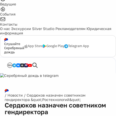
Ведущие
События
Контакты
О нас
Экскурсии
Silver Studio
Рекламодателям
Юридическая
информация
Слушайте
App Store
Google Play
Telegram App
Серебряный
дождь
12+
/
Новости
/
Сердюков назначен советником
гендиректора &quot;Ростехнологий&quot;
Сердюков назначен советником
гендиректора