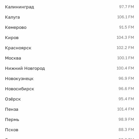
Калининград
97.7 FM
Калуга
106.1 FM
Кемерово
91.5 FM
Киров
104.3 FM
Красноярск
102.2 FM
Москва
100.1 FM
Нижний Новгород
100.4 FM
Новокузнецк
96.9 FM
Новосибирск
96.6 FM
Озёрск
95.4 FM
Пенза
101.4 FM
Пермь
98.9 FM
Псков
88.3 FM