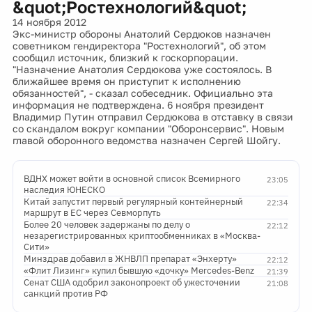
&quot;Ростехнологий&quot;
14 ноября 2012
Экс-министр обороны Анатолий Сердюков назначен
советником гендиректора "Ростехнологий", об этом
сообщил источник, близкий к госкорпорации.
"Назначение Анатолия Сердюкова уже состоялось. В
ближайшее время он приступит к исполнению
обязанностей", - сказал собеседник. Официально эта
информация не подтверждена. 6 ноября президент
Владимир Путин отправил Сердюкова в отставку в связи
со скандалом вокруг компании "Оборонсервис". Новым
главой оборонного ведомства назначен Сергей Шойгу.
ВДНХ может войти в основной список Всемирного
23:05
наследия ЮНЕСКО
Китай запустит первый регулярный контейнерный
22:34
маршрут в ЕС через Севморпуть
Более 20 человек задержаны по делу о
22:12
незарегистрированных криптообменниках в «Москва-
Сити»
Минздрав добавил в ЖНВЛП препарат «Энхерту»
22:12
«Флит Лизинг» купил бывшую «дочку» Mercedes-Benz
21:39
Сенат США одобрил законопроект об ужесточении
21:08
санкций против РФ