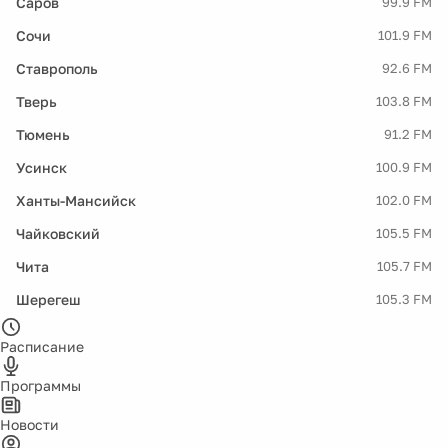
Саров
99.9 FM
Сочи
101.9 FM
Ставрополь
92.6 FM
Тверь
103.8 FM
Тюмень
91.2 FM
Усинск
100.9 FM
Ханты-Мансийск
102.0 FM
Чайковский
105.5 FM
Чита
105.7 FM
Шерегеш
105.3 FM
Расписание
Программы
Новости