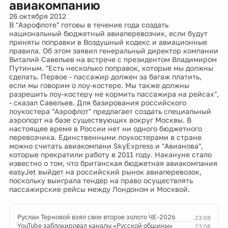
авиакомпанию
26 октября 2012
В "Аэрофлоте" готовы в течение года создать
национальный бюджетный авиаперевозчик, если будут
приняты поправки в Воздушный кодекс и авиационные
правила. Об этом заявил генеральный директор компании
Виталий Савельев на встрече с президентом Владимиром
Путиным. "Есть несколько поправок, которые мы должны
сделать. Первое - пассажир должен за багаж платить,
если мы говорим о лоу-костере. Мы также должны
разрешить лоу-костеру не кормить пассажира на рейсах",
- сказал Савельев. Для базирования российского
лоукостера "Аэрофлот" предлагает создать специальный
аэропорт на базе существующих вокруг Москвы. В
настоящее время в России нет ни одного бюджетного
перевозчика. Единственными лоукостерами в стране
можно считать авиакомпани SkyExpress и "Авианова",
которые прекратили работу в 2011 году. Накануне стало
известно о том, что британская бюджетная авиакомпания
easyJet выйдет на российский рынок авиаперевозок,
поскольку выиграла тендер на право осуществлять
пассажирские рейсы между Лондоном и Москвой.
Руслан Терновой взял свое второе золото ЧЕ-2026
23:08
YouTube заблокировал каналы «Русской общины»
23:08