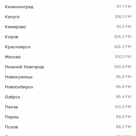
Калининград
97.7 FM
Калуга
106.1 FM
Кемерово
91.5 FM
Киров
104.3 FM
Красноярск
102.2 FM
Москва
100.1 FM
Нижний Новгород
100.4 FM
Новокузнецк
96.9 FM
Новосибирск
96.6 FM
Озёрск
95.4 FM
Пенза
101.4 FM
Пермь
98.9 FM
Псков
88.3 FM