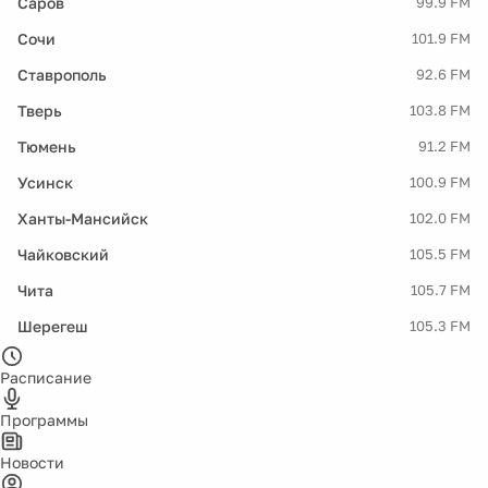
Саров
99.9 FM
Сочи
101.9 FM
Ставрополь
92.6 FM
Тверь
103.8 FM
Тюмень
91.2 FM
Усинск
100.9 FM
Ханты-Мансийск
102.0 FM
Чайковский
105.5 FM
Чита
105.7 FM
Шерегеш
105.3 FM
Расписание
Программы
Новости