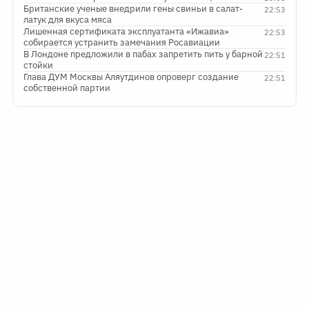
Британские ученые внедрили гены свиньи в салат-
22:53
латук для вкуса мяса
Лишенная сертификата эксплуатанта «Ижавиа»
22:53
собирается устранить замечания Росавиации
В Лондоне предложили в пабах запретить пить у барной
22:51
стойки
Глава ДУМ Москвы Аляутдинов опроверг создание
22:51
собственной партии