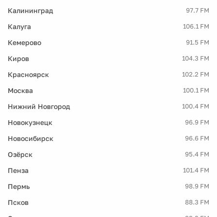
Калининград
97.7 FM
Калуга
106.1 FM
Кемерово
91.5 FM
Киров
104.3 FM
Красноярск
102.2 FM
Москва
100.1 FM
Нижний Новгород
100.4 FM
Новокузнецк
96.9 FM
Новосибирск
96.6 FM
Озёрск
95.4 FM
Пенза
101.4 FM
Пермь
98.9 FM
Псков
88.3 FM