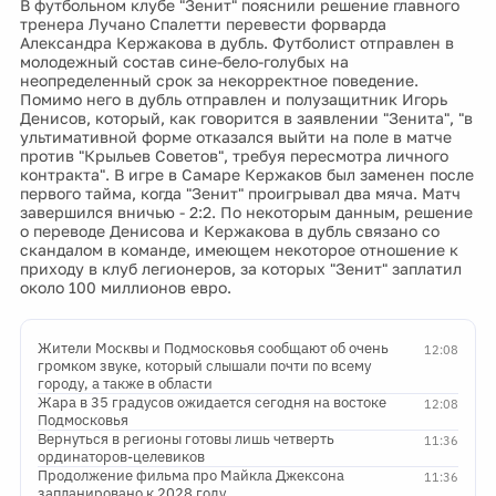
В футбольном клубе "Зенит" пояснили решение главного
тренера Лучано Спалетти перевести форварда
Александра Кержакова в дубль. Футболист отправлен в
молодежный состав сине-бело-голубых на
неопределенный срок за некорректное поведение.
Помимо него в дубль отправлен и полузащитник Игорь
Денисов, который, как говорится в заявлении "Зенита", "в
ультимативной форме отказался выйти на поле в матче
против "Крыльев Советов", требуя пересмотра личного
контракта". В игре в Самаре Кержаков был заменен после
первого тайма, когда "Зенит" проигрывал два мяча. Матч
завершился вничью - 2:2. По некоторым данным, решение
о переводе Денисова и Кержакова в дубль связано со
скандалом в команде, имеющем некоторое отношение к
приходу в клуб легионеров, за которых "Зенит" заплатил
около 100 миллионов евро.
Жители Москвы и Подмосковья сообщают об очень
12:08
громком звуке, который слышали почти по всему
городу, а также в области
Жара в 35 градусов ожидается сегодня на востоке
12:08
Подмосковья
Вернуться в регионы готовы лишь четверть
11:36
ординаторов-целевиков
Продолжение фильма про Майкла Джексона
11:36
запланировано к 2028 году