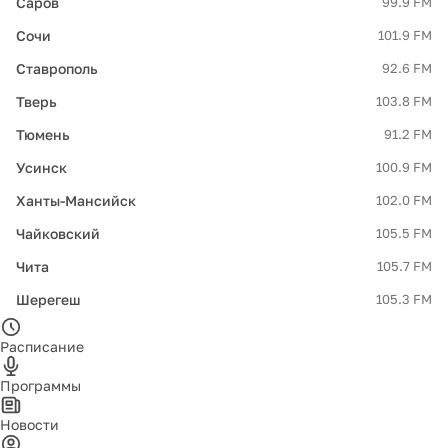
Саров
99.9 FM
Сочи
101.9 FM
Ставрополь
92.6 FM
Тверь
103.8 FM
Тюмень
91.2 FM
Усинск
100.9 FM
Ханты-Мансийск
102.0 FM
Чайковский
105.5 FM
Чита
105.7 FM
Шерегеш
105.3 FM
Расписание
Программы
Новости