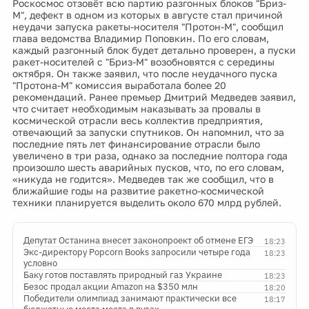
Роскосмос отзовёт всю партию разгонных блоков "Бриз-
М", дефект в одном из которых в августе стал причиной
неудачи запуска ракеты-носителя "Протон-М", сообщил
глава ведомства Владимир Поповкин. По его словам,
каждый разгонный блок будет детально проверен, а пуски
ракет-носителей с "Бриз-М" возобновятся с середины
октября. Он также заявил, что после неудачного пуска
"Протона-М" комиссия выработала более 20
рекомендаций. Ранее премьер Дмитрий Медведев заявил,
что считает необходимым наказывать за провалы в
космической отрасли весь коллектив предприятия,
отвечающий за запуски спутников. Он напомнил, что за
последние пять лет финансирование отрасли было
увеличено в три раза, однако за последние полтора года
произошло шесть аварийных пусков, что, по его словам,
«никуда не годится». Медведев так же сообщил, что в
ближайшие годы на развитие ракетно-космической
техники планируется выделить около 670 млрд рублей.
Депутат Останина внесет законопроект об отмене ЕГЭ
18:23
Экс-директору Popcorn Books запросили четыре года
18:23
условно
Баку готов поставлять природный газ Украине
18:23
Безос продал акции Amazon на $350 млн
18:20
Победители олимпиад занимают практически все
18:17