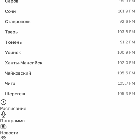
Саров
99.9 FM
Сочи
101.9 FM
Ставрополь
92.6 FM
Тверь
103.8 FM
Тюмень
91.2 FM
Усинск
100.9 FM
Ханты-Мансийск
102.0 FM
Чайковский
105.5 FM
Чита
105.7 FM
Шерегеш
105.3 FM
Расписание
Программы
Новости