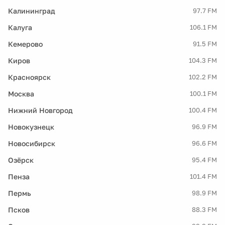
Калининград
97.7 FM
Калуга
106.1 FM
Кемерово
91.5 FM
Киров
104.3 FM
Красноярск
102.2 FM
Москва
100.1 FM
Нижний Новгород
100.4 FM
Новокузнецк
96.9 FM
Новосибирск
96.6 FM
Озёрск
95.4 FM
Пенза
101.4 FM
Пермь
98.9 FM
Псков
88.3 FM