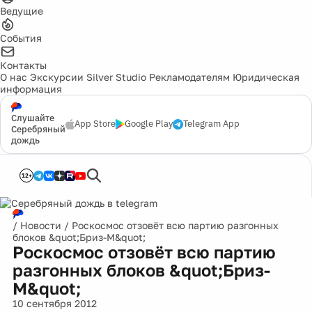
Ведущие
События
Контакты
О нас
Экскурсии
Silver Studio
Рекламодателям
Юридическая
информация
Слушайте
App Store
Google Play
Telegram App
Серебряный
дождь
12+
/
Новости
/
Роскосмос отзовёт всю партию разгонных
блоков &quot;Бриз-М&quot;
Роскосмос отзовёт всю партию
разгонных блоков &quot;Бриз-
М&quot;
10 сентября 2012