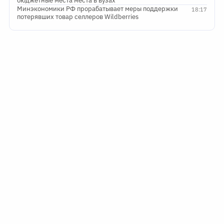
бюджетные места места в вузах
Минэкономики РФ прорабатывает меры поддержки
18:17
потерявших товар селлеров Wildberries