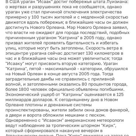
В США ураган "Исаак" достиг побережья штата Луизиана:
о жертвах и разрушениях пока не сообщается, однако
ураган уже стал причиной отключения электричества
примерно у 100 тысяч жителей и с медленной скоростью
движется вдоль побережья; в ближайшие часы он должен
достигнуть Нового Орлеана. Мэр Нового Орлеана заявил,
что власти не ожидают для города последствий, подобных
причиненным ураганом "Катрина" в 2005 году, однако
призвал жителей проявлять бдительность и избегать
улиц, которые могут быть затоплены. Скорость ветра в
эпицентре урагана сейчас достигает 130 километров в
час и в ближайшие часы она может увеличиться; тогда
"Исааку" могут присвоить вторую категорию. Ураган
"Катрина", пятой - максимальной - категории, обрушился
на Новый Орлеан в конце августа 2005 года. Тогда
заградительные дамбы не справились с приливной
волной, и затопленными оказались 80 процентов города,
более 1800 человек официально объявлены погибшими.
Экономический ущерб от "Катрины" оценивается в 125
миллиардов долларов. К сегодняшнему дню в Новом
Орлеане плотины и дренажные системы
проинспектированы, жители забили окна домов фанерой,
а двери и ворота обложили мешками с песком.
Одновременно с "Исааком" американские метеорологи
ведут наблюдение за тропическим штормом "Кирк",
который сформировался накануне вечером в
Атлантическом океане. Пока "Кирк" движется на запад со