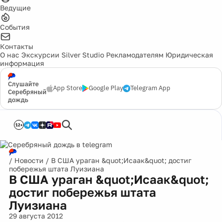
Ведущие
События
Контакты
О нас
Экскурсии
Silver Studio
Рекламодателям
Юридическая
информация
Слушайте
App Store
Google Play
Telegram App
Серебряный
дождь
12+
/
Новости
/
В США ураган &quot;Исаак&quot; достиг
побережья штата Луизиана
В США ураган &quot;Исаак&quot;
достиг побережья штата
Луизиана
29 августа 2012