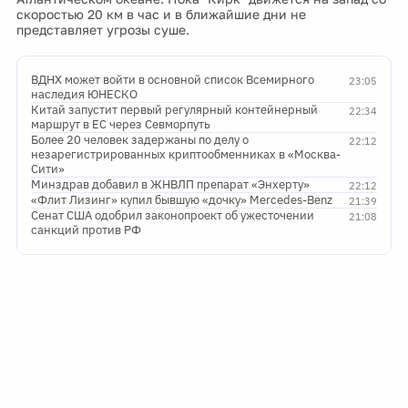
скоростью 20 км в час и в ближайшие дни не
представляет угрозы суше.
ВДНХ может войти в основной список Всемирного
23:05
наследия ЮНЕСКО
Китай запустит первый регулярный контейнерный
22:34
маршрут в ЕС через Севморпуть
Более 20 человек задержаны по делу о
22:12
незарегистрированных криптообменниках в «Москва-
Сити»
Минздрав добавил в ЖНВЛП препарат «Энхерту»
22:12
«Флит Лизинг» купил бывшую «дочку» Mercedes-Benz
21:39
Сенат США одобрил законопроект об ужесточении
21:08
санкций против РФ