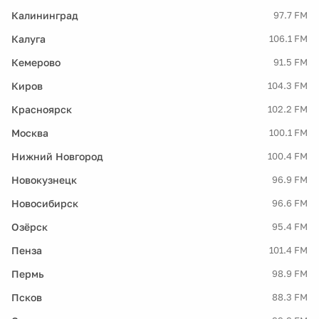
Калининград
97.7 FM
Калуга
106.1 FM
Кемерово
91.5 FM
Киров
104.3 FM
Красноярск
102.2 FM
Москва
100.1 FM
Нижний Новгород
100.4 FM
Новокузнецк
96.9 FM
Новосибирск
96.6 FM
Озёрск
95.4 FM
Пенза
101.4 FM
Пермь
98.9 FM
Псков
88.3 FM