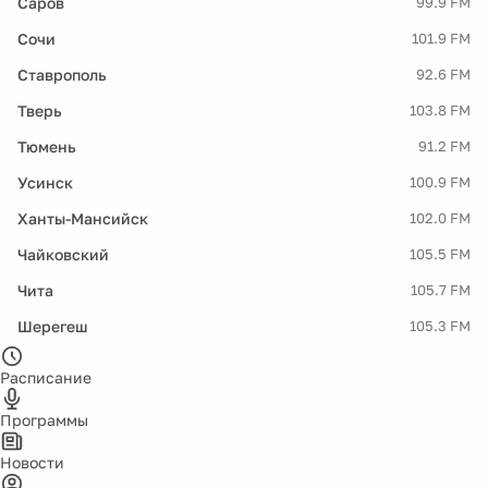
Саров
99.9 FM
Сочи
101.9 FM
Ставрополь
92.6 FM
Тверь
103.8 FM
Тюмень
91.2 FM
Усинск
100.9 FM
Ханты-Мансийск
102.0 FM
Чайковский
105.5 FM
Чита
105.7 FM
Шерегеш
105.3 FM
Расписание
Программы
Новости