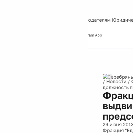
События
Контакты
О нас
Экскурсии
Silver Studio
Рекламодателям
Юридиче
Слушайте
App Store
Google Play
Telegram App
Серебряный
дождь
12+
Реклама
/
Новости
/
должность п
Фракц
выдви
предс
29 июня 201
Фракция "Ед