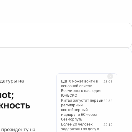
идатуры на
ВДНХ может войти в
23:05
основной список
Всемирного наследия
ot;
ЮНЕСКО
Китай запустит первый
22:34
жность
регулярный
контейнерный
маршрут в ЕС через
Севморпуть
Более 20 человек
22:12
 президенту на
задержаны по делу о