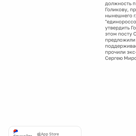
должность п
Голикову, п
нынешнего г
"единороссо
утвердить Г
этом посту 
предложили 
поддерживае
прочили экс
Сергею Миро
App Store