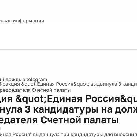
ская информация
Фракция &quot;Единая Россия&quot; выдвинула 3 канд
редседателя Счетной палаты
ия &quot;Единая Россия&qu
нула 3 кандидатуры на дол
едателя Счетной палаты
3
иная Россия" выдвинула три кандидатуры для внесения