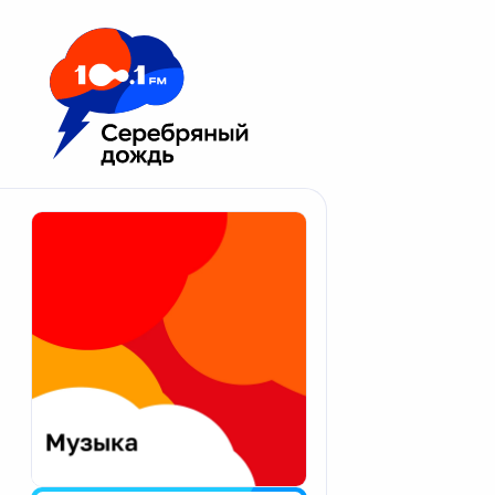
Москва 100.1 FM
Апатиты
Астрахань
Волгоград
Вологда
Екатеринбург
Иваново
Казань
Калининград
Калуга