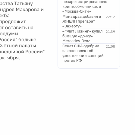
незарегистрированных
рства Татьяну
криптообменниках в
Андрея Макарова и
«Москва-Сити»
ужба
Минздрав добавил в
22:12
 предложит
ЖНВЛП препарат
«Энхерту»
т оставить на
«Флит Лизинг» купил
21:39
Госдумы
бывшую «дочку»
Россия" больше
Mercedes-Benz
Счётной палаты
Сенат США одобрил
21:08
законопроект об
аведливой России"
ужесточении санкций
октября.
против РФ