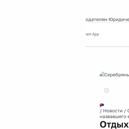
События
Контакты
О нас
Экскурсии
Silver Studio
Рекламодателям
Юридиче
Слушайте
App Store
Google Play
Telegram App
Серебряный
дождь
12+
Реклама
/
Новости
/
назвавшего 
Отдых