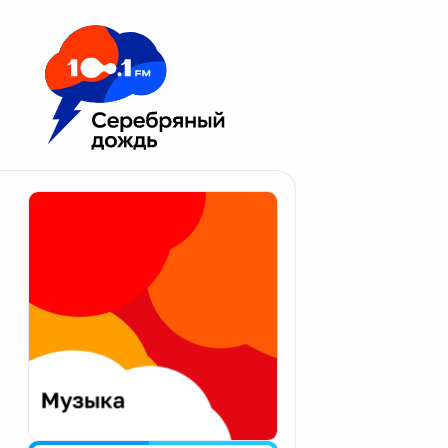
Москва 100.1 FM
Апатиты
Астрахань
Волгоград
Вологда
Екатеринбург
Иваново
Казань
Калининград
Калуга