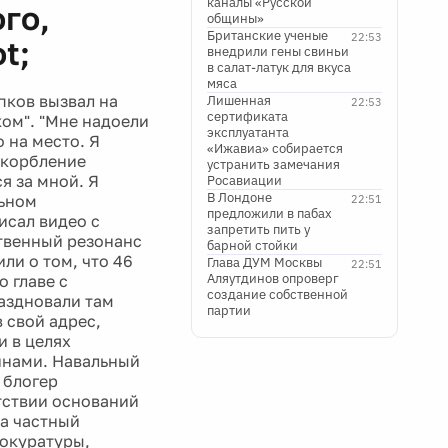
каналы «Русской
го,
общины»
Британские ученые
22:53
t;
внедрили гены свиньи
в салат-латук для вкуса
мяса
пков вызвал на
Лишенная
22:53
сертификата
ком". "Мне надоели
эксплуатанта
 на место. Я
«Ижавиа» собирается
скорбление
устранить замечания
я за мной. Я
Росавиации
В Лондоне
льном
22:51
предложили в пабах
исал видео с
запретить пить у
ственный резонанс
барной стойки
ли о том, что 46
Глава ДУМ Москвы
22:51
Аляутдинов опроверг
 главе с
создание собственной
аздновали там
партии
 свой адрес,
и в целях
инами. Навальный
 блогер
тствии оснований
ла частный
рокуратуры,