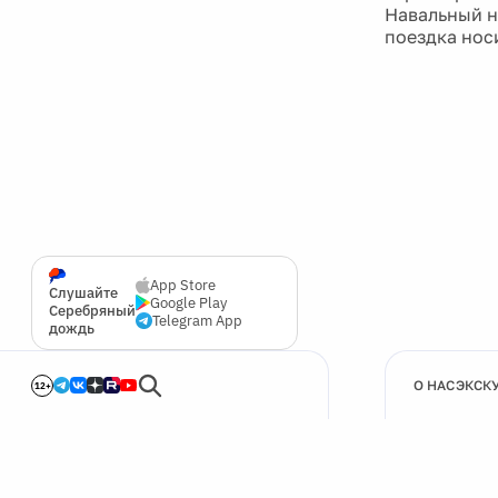
Навальный н
поездка нос
App Store
Слушайте
Google Play
Серебряный
Telegram App
дождь
О НАС
ЭКСК
12+