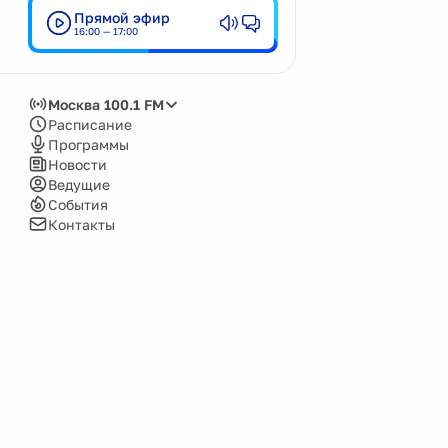
Прямой эфир
Кемерово
16:00 — 17:00
Киров
Красноярск
Москва 100.1 FM
Москва
Расписание
Программы
Нижний Новгород
Новости
Ведущие
Новокузнецк
События
Новосибирск
Контакты
Озёрск
Пенза
Пермь
Псков
Саров
Сочи