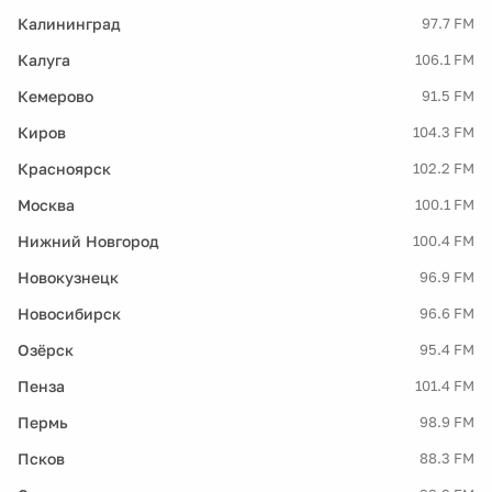
Калининград
97.7 FM
Калуга
106.1 FM
Кемерово
91.5 FM
Киров
104.3 FM
Красноярск
102.2 FM
Москва
100.1 FM
Нижний Новгород
100.4 FM
Новокузнецк
96.9 FM
Новосибирск
96.6 FM
Озёрск
95.4 FM
Пенза
101.4 FM
Пермь
98.9 FM
Псков
88.3 FM