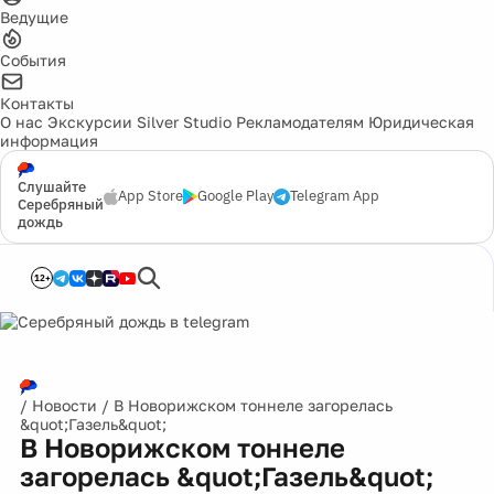
Ведущие
События
Контакты
О нас
Экскурсии
Silver Studio
Рекламодателям
Юридическая
информация
Слушайте
App Store
Google Play
Telegram App
Серебряный
дождь
12+
/
Новости
/
В Новорижском тоннеле загорелась
&quot;Газель&quot;
В Новорижском тоннеле
загорелась &quot;Газель&quot;