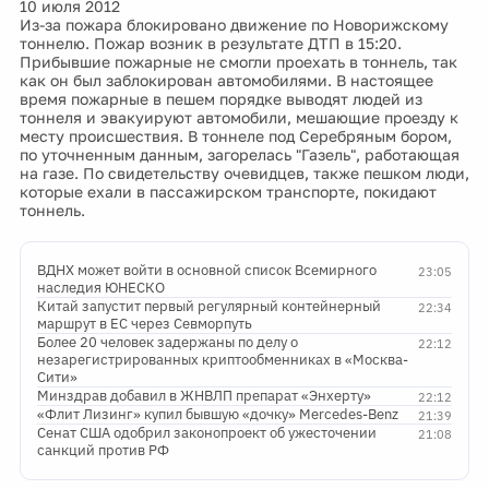
10 июля 2012
Из-за пожара блокировано движение по Новорижскому
тоннелю. Пожар возник в результате ДТП в 15:20.
Прибывшие пожарные не смогли проехать в тоннель, так
как он был заблокирован автомобилями. В настоящее
время пожарные в пешем порядке выводят людей из
тоннеля и эвакуируют автомобили, мешающие проезду к
месту происшествия. В тоннеле под Серебряным бором,
по уточненным данным, загорелась "Газель", работающая
на газе. По свидетельству очевидцев, также пешком люди,
которые ехали в пассажирском транспорте, покидают
тоннель.
ВДНХ может войти в основной список Всемирного
23:05
наследия ЮНЕСКО
Китай запустит первый регулярный контейнерный
22:34
маршрут в ЕС через Севморпуть
Более 20 человек задержаны по делу о
22:12
незарегистрированных криптообменниках в «Москва-
Сити»
Минздрав добавил в ЖНВЛП препарат «Энхерту»
22:12
«Флит Лизинг» купил бывшую «дочку» Mercedes-Benz
21:39
Сенат США одобрил законопроект об ужесточении
21:08
санкций против РФ