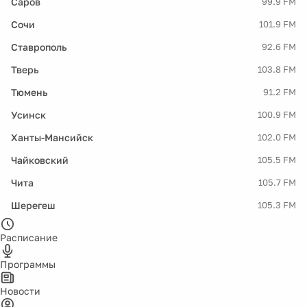
Саров
99.9 FM
Сочи
101.9 FM
Ставрополь
92.6 FM
Тверь
103.8 FM
Тюмень
91.2 FM
Усинск
100.9 FM
Ханты-Мансийск
102.0 FM
Чайковский
105.5 FM
Чита
105.7 FM
Шерегеш
105.3 FM
Расписание
Программы
Новости