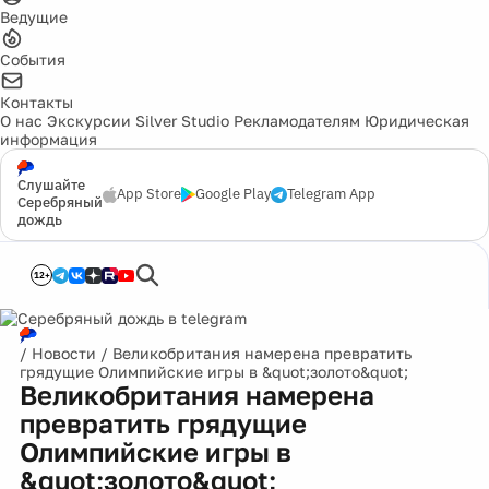
Ведущие
События
Контакты
О нас
Экскурсии
Silver Studio
Рекламодателям
Юридическая
информация
Слушайте
App Store
Google Play
Telegram App
Серебряный
дождь
12+
/
Новости
/
Великобритания намерена превратить
грядущие Олимпийские игры в &quot;золото&quot;
Великобритания намерена
превратить грядущие
Олимпийские игры в
&quot;золото&quot;