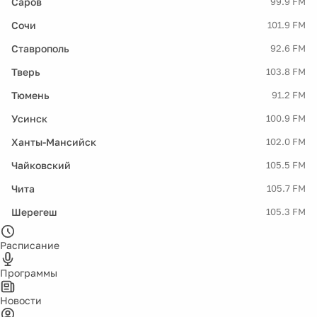
Саров
99.9 FM
Сочи
101.9 FM
Ставрополь
92.6 FM
Тверь
103.8 FM
Тюмень
91.2 FM
Усинск
100.9 FM
Ханты-Мансийск
102.0 FM
Чайковский
105.5 FM
Чита
105.7 FM
Шерегеш
105.3 FM
Расписание
Программы
Новости