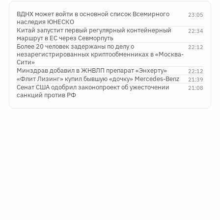
ВДНХ может войти в основной список Всемирного
23:05
наследия ЮНЕСКО
Китай запустит первый регулярный контейнерный
22:34
маршрут в ЕС через Севморпуть
Более 20 человек задержаны по делу о
22:12
незарегистрированных криптообменниках в «Москва-
Сити»
Минздрав добавил в ЖНВЛП препарат «Энхерту»
22:12
«Флит Лизинг» купил бывшую «дочку» Mercedes-Benz
21:39
Сенат США одобрил законопроект об ужесточении
21:08
санкций против РФ