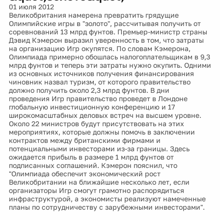
01 июля 2012
Великобритания намерена превратить грядущие
Олимпийские игры в "золото", рассчитывая получить от
соревнований 13 млрд фунтов. Премьер-министр страны
Дэвид Кэмерон выразил уверенность в том, что затраты
на организацию Игр окупятся. По словам Кэмерона,
Олимпиада примерно обошлась налогоплательщикам в 9,3
млрд фунтов и теперь эти затраты нужно окупить. Одними
из основных источников получения финансирования
чиновник назвал туризм, от которого правительство
должно получить около 2,3 млрд фунтов. В дни
проведения Игр правительство проведет в Лондоне
глобальную инвестиционную конференцию и 17
широкомасштабных деловых встреч на высшем уровне.
Около 22 министров будут присутствовать на этих
мероприятиях, которые должны помочь в заключении
контрактов между британскими фирмами и
потенциальными инвесторами из-за границы. Здесь
ожидается прибыль в размере 1 млрд фунтов от
подписанных соглашений. Кэмерон пояснил, что
"Олимпиада обеспечит экономический рост
Великобритании на ближайшие несколько лет, если
организаторы Игр смогут грамотно распорядиться
инфраструктурой, а экономисты реализуют намеченные
планы по сотрудничеству с зарубежными инвесторами".