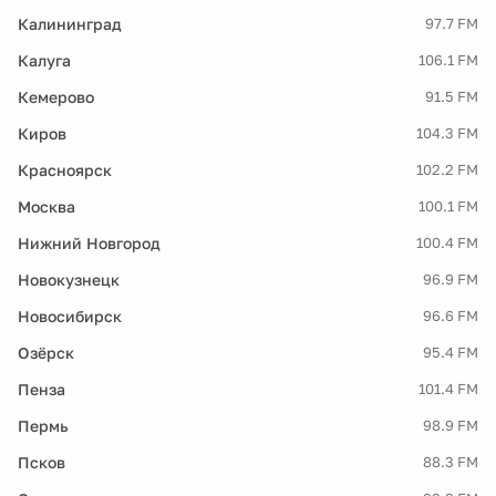
Калининград
97.7 FM
Калуга
106.1 FM
Кемерово
91.5 FM
Киров
104.3 FM
Красноярск
102.2 FM
Москва
100.1 FM
Нижний Новгород
100.4 FM
Новокузнецк
96.9 FM
Новосибирск
96.6 FM
Озёрск
95.4 FM
Пенза
101.4 FM
Пермь
98.9 FM
Псков
88.3 FM