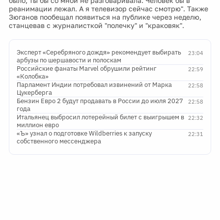
было, ты бы со мной не разговаривала. Человек бы в
реанимации лежал. А я телевизор сейчас смотрю". Также
Зюганов пообещал появиться на публике через неделю,
станцевав с журналисткой "полечку" и "краковяк".
Эксперт «Серебряного дождя» рекомендует выбирать
23:04
арбузы по шершавости и полоскам
Российские фанаты Marvel обрушили рейтинг
22:59
«Колобка»
Парламент Индии потребовал извинений от Марка
22:58
Цукерберга
Бензин Евро 2 будут продавать в России до июля 2027
22:58
года
Итальянец выбросил лотерейный билет с выигрышем в
22:32
миллион евро
«Ъ» узнал о подготовке Wildberries к запуску
22:31
собственного мессенджера