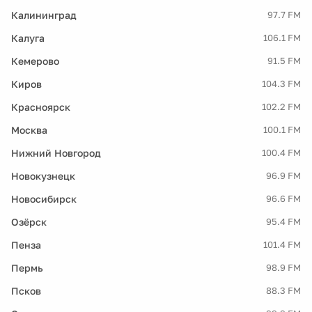
Калининград
97.7 FM
Калуга
106.1 FM
Кемерово
91.5 FM
Киров
104.3 FM
Красноярск
102.2 FM
Москва
100.1 FM
Нижний Новгород
100.4 FM
Новокузнецк
96.9 FM
Новосибирск
96.6 FM
Озёрск
95.4 FM
Пенза
101.4 FM
Пермь
98.9 FM
Псков
88.3 FM