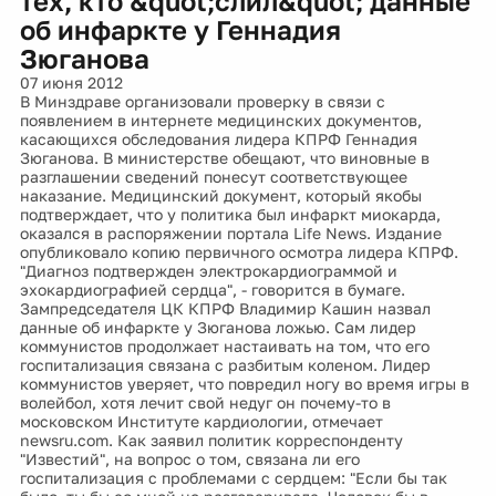
тех, кто &quot;слил&quot; данные
об инфаркте у Геннадия
Зюганова
07 июня 2012
В Минздраве организовали проверку в связи с
появлением в интернете медицинских документов,
касающихся обследования лидера КПРФ Геннадия
Зюганова. В министерстве обещают, что виновные в
разглашении сведений понесут соответствующее
наказание. Медицинский документ, который якобы
подтверждает, что у политика был инфаркт миокарда,
оказался в распоряжении портала Life News. Издание
опубликовало копию первичного осмотра лидера КПРФ.
"Диагноз подтвержден электрокардиограммой и
эхокардиографией сердца", - говорится в бумаге.
Зампредседателя ЦК КПРФ Владимир Кашин назвал
данные об инфаркте у Зюганова ложью. Сам лидер
коммунистов продолжает настаивать на том, что его
госпитализация связана с разбитым коленом. Лидер
коммунистов уверяет, что повредил ногу во время игры в
волейбол, хотя лечит свой недуг он почему-то в
московском Институте кардиологии, отмечает
newsru.com. Как заявил политик корреспонденту
"Известий", на вопрос о том, связана ли его
госпитализация с проблемами с сердцем: "Если бы так