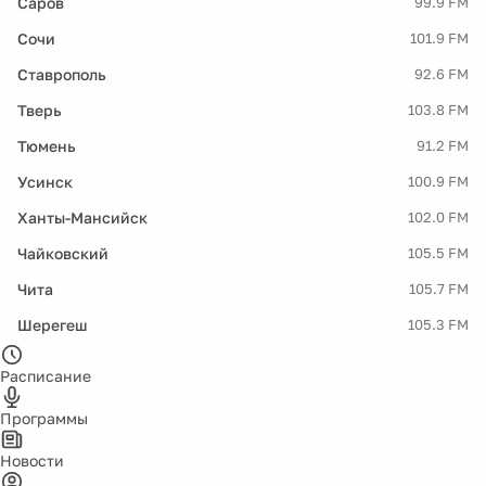
Саров
99.9 FM
Сочи
101.9 FM
Ставрополь
92.6 FM
Тверь
103.8 FM
Тюмень
91.2 FM
Усинск
100.9 FM
Ханты-Мансийск
102.0 FM
Чайковский
105.5 FM
Чита
105.7 FM
Шерегеш
105.3 FM
Расписание
Программы
Новости