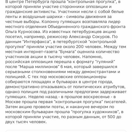
В центре Петербурга прошла "контрольная прогулка", в
которой приняли участие сторонники оппозиции и
гражданские активисты. Участники несли с собой белые
ленты и воздушные шарики - символы движения за
честные выборы. Колонну гуляющих возглавляла лидер
местного отделения Объединенного гражданского фронта
Ольга Курносова. Из известных петербуржцев акцию
посетил, например, режиссер Александр Сокуров. По
данным "Интерфакса", в петербургской "контрольной
прогулке" приняли участие около 200 человек. Между тем
местная интернет-газета "Бумага" оценила количество
участников акции в тысячу человек. Напомню,
российская оппозиция перешла к формату "гуляний"
после "Марша миллионов" 6 мая, который завершился
серьезными столкновениями между демонстрантами и
полицией. С тех пор московские оппозиционеры
собираются площадях и бульварах в центре города,
демонстративно отказываясь от политических атрибутов,
однако полиция под различными предлогами задерживает
гуляющих. Неделю назад - в прошлое воскресенье - в
Москве прошла первая "контрольная прогулка" писателей.
Затем акцию провели поэты, и накануне вечером по
московским бульварам прошла "прогулка художников", в
которой приняли участие, по разным данным, от 500 до
двух тысяч человек.