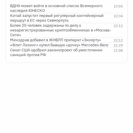
ВДНХ может войти в основной список Всемирного
23:05
наследия ЮНЕСКО
Китай запустит первый регулярный контейнерный
22:34
маршрут в ЕС через Севморпуть
Более 20 человек задержаны по делу о
22:12
незарегистрированных криптообменниках в «Москва-
Сити»
Минздрав добавил в ЖНВЛП препарат «Энхерту»
22:12
«Флит Лизинг» купил бывшую «дочку» Mercedes-Benz
21:39
Сенат США одобрил законопроект об ужесточении
21:08
санкций против РФ