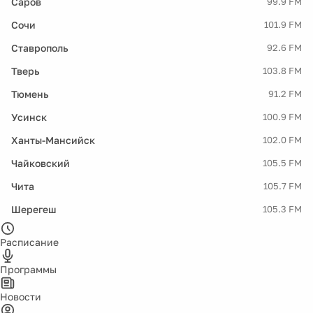
Саров
99.9 FM
Сочи
101.9 FM
Ставрополь
92.6 FM
Тверь
103.8 FM
Тюмень
91.2 FM
Усинск
100.9 FM
Ханты-Мансийск
102.0 FM
Чайковский
105.5 FM
Чита
105.7 FM
Шерегеш
105.3 FM
Расписание
Программы
Новости