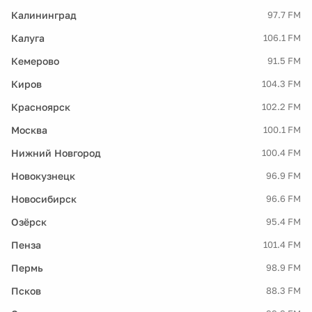
Калининград
97.7 FM
Калуга
106.1 FM
Кемерово
91.5 FM
Киров
104.3 FM
Красноярск
102.2 FM
Москва
100.1 FM
Нижний Новгород
100.4 FM
Новокузнецк
96.9 FM
Новосибирск
96.6 FM
Озёрск
95.4 FM
Пенза
101.4 FM
Пермь
98.9 FM
Псков
88.3 FM