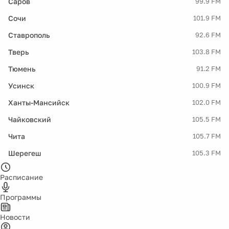
Саров
99.9 FM
Сочи
101.9 FM
Ставрополь
92.6 FM
Тверь
103.8 FM
Тюмень
91.2 FM
Усинск
100.9 FM
Ханты-Мансийск
102.0 FM
Чайковский
105.5 FM
Чита
105.7 FM
Шерегеш
105.3 FM
Расписание
Программы
Новости