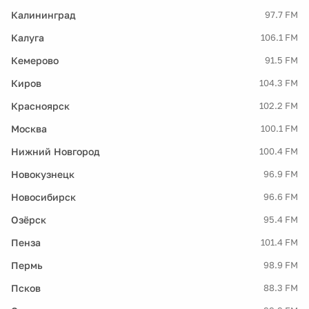
Калининград
97.7 FM
Калуга
106.1 FM
Кемерово
91.5 FM
Киров
104.3 FM
Красноярск
102.2 FM
Москва
100.1 FM
Нижний Новгород
100.4 FM
Новокузнецк
96.9 FM
Новосибирск
96.6 FM
Озёрск
95.4 FM
Пенза
101.4 FM
Пермь
98.9 FM
Псков
88.3 FM