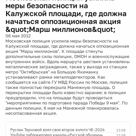
меры безопасности на
Калужской площади, где должна
начаться оппозиционная акция
&quot;Марш миллионов&quot;
06 мая 2012
Московская полиция усилила меры безопасности на
Калужской площади, где должна начаться оппозиционная
акция "Марш миллионов". К площади стянуты
дополнительные силы полиции, ОМОН и военнослужащие
внутренних войск. Вдоль маршрута шествия установлены
металлические заграждения, также у выхода из станции
метро "Октябрьская" на Большую Якиманку
устанавливают рамки металлодетекторов. Как
сообщается на сайте ГУ МВД России по Москве, полиция
также полностью перекрыла Манежную площадь. О
перекрытии площади было известно заранее: в полиции
преудпредили, что на площади будут проводиться
"мероприятиями по подготовке парада Победы 9 мая". По
данным полиции, 6 мая на Манежной планировалась
несогласованная акция.
Руслан Терновой взял свое второе золото ЧЕ-2026
23:08
YouTube заблокировал каналы «Русской общины»
23:08