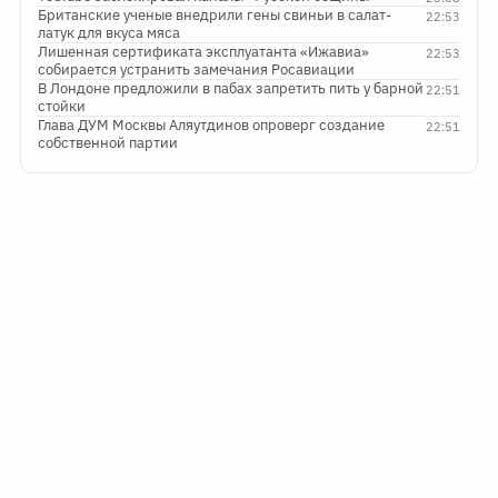
Британские ученые внедрили гены свиньи в салат-
22:53
латук для вкуса мяса
Лишенная сертификата эксплуатанта «Ижавиа»
22:53
собирается устранить замечания Росавиации
В Лондоне предложили в пабах запретить пить у барной
22:51
стойки
Глава ДУМ Москвы Аляутдинов опроверг создание
22:51
собственной партии