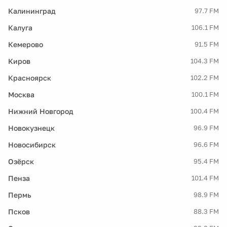
Калининград
97.7 FM
Калуга
106.1 FM
Кемерово
91.5 FM
Киров
104.3 FM
Красноярск
102.2 FM
Москва
100.1 FM
Нижний Новгород
100.4 FM
Новокузнецк
96.9 FM
Новосибирск
96.6 FM
Озёрск
95.4 FM
Пенза
101.4 FM
Пермь
98.9 FM
Псков
88.3 FM