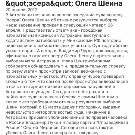
&quot;эсера&quot; Олега Шеина
20 апреля 2012
В Астрахани назначено первое заседание суда по иску
"эсера" Олега Шеина об отмене результатов выборов
мэра: заседание пройдет в следующий четверг, 26
апреля. Представитель ответчика - городская
избирательная комиссия Астрахани выступила с
ходатайством затребовать у Минкомсязи РФ повторно
видеозаписи с избирательных участков. Суд ходатайство
удовлетворил. А сегодня Владимир Чуров, как ожидается,
официально откажет эсеру Олегу Шеину в претензиях к
выборам мэра Астрахани: глава Центризбиркома
собирается обнародовать т.н. предварительную справку
по результатам просмотра записей веб-камер с
избирательных участков. Эту справку Чуров предварил
словами о том, что сам он после просмотра видеозаписей
в ночь на вторник никаких серьезных нарушений в
Астрахани не увидел. Сегодня же в Астрахани в
районном суде назначена беседа с самим Шеиным в
связи с его требованием отмены результатов выборов.
Шеин, который с 16 марта держит голодовку, выразил
недовольство неторопливостью суда. Накануне в
Астрахань прибыли уполномоченный по правам человека
в России Владимир Лукин и лидер партии "Справедливая
Россия" Сергей Миронов. Сегодня они попытаются
убедить Олега Шеина прекратить голодовку –