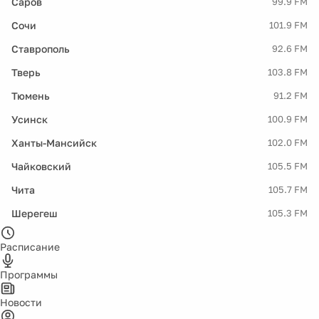
Саров
99.9 FM
Сочи
101.9 FM
Ставрополь
92.6 FM
Тверь
103.8 FM
Тюмень
91.2 FM
Усинск
100.9 FM
Ханты-Мансийск
102.0 FM
Чайковский
105.5 FM
Чита
105.7 FM
Шерегеш
105.3 FM
Расписание
Программы
Новости