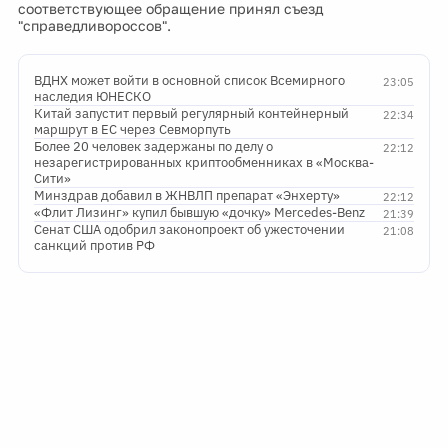
соответствующее обращение принял съезд
"справедливороссов".
ВДНХ может войти в основной список Всемирного
23:05
наследия ЮНЕСКО
Китай запустит первый регулярный контейнерный
22:34
маршрут в ЕС через Севморпуть
Более 20 человек задержаны по делу о
22:12
незарегистрированных криптообменниках в «Москва-
Сити»
Минздрав добавил в ЖНВЛП препарат «Энхерту»
22:12
«Флит Лизинг» купил бывшую «дочку» Mercedes-Benz
21:39
Сенат США одобрил законопроект об ужесточении
21:08
санкций против РФ