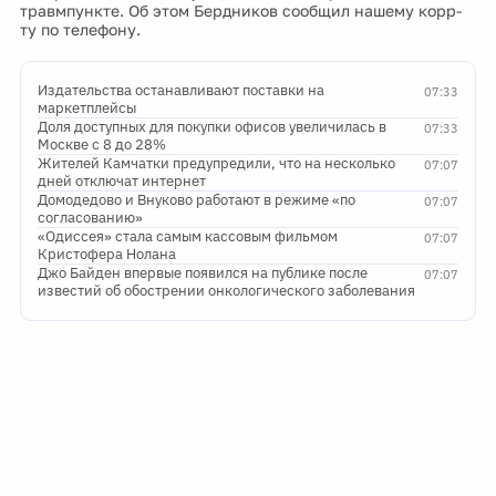
травмпункте. Об этом Бердников сообщил нашему корр-
ту по телефону.
Издательства останавливают поставки на
07:33
маркетплейсы
Доля доступных для покупки офисов увеличилась в
07:33
Москве с 8 до 28%
Жителей Камчатки предупредили, что на несколько
07:07
дней отключат интернет
Домодедово и Внуково работают в режиме «по
07:07
согласованию»
«Одиссея» стала самым кассовым фильмом
07:07
Кристофера Нолана
Джо Байден впервые появился на публике после
07:07
известий об обострении онкологического заболевания