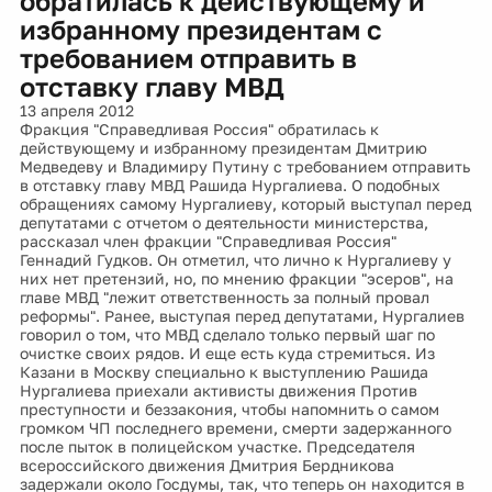
обратилась к действующему и
избранному президентам с
требованием отправить в
отставку главу МВД
13 апреля 2012
Фракция "Справедливая Россия" обратилась к
действующему и избранному президентам Дмитрию
Медведеву и Владимиру Путину с требованием отправить
в отставку главу МВД Рашида Нургалиева. О подобных
обращениях самому Нургалиеву, который выступал перед
депутатами с отчетом о деятельности министерства,
рассказал член фракции "Справедливая Россия"
Геннадий Гудков. Он отметил, что лично к Нургалиеву у
них нет претензий, но, по мнению фракции "эсеров", на
главе МВД "лежит ответственность за полный провал
реформы". Ранее, выступая перед депутатами, Нургалиев
говорил о том, что МВД сделало только первый шаг по
очистке своих рядов. И еще есть куда стремиться. Из
Казани в Москву специально к выступлению Рашида
Нургалиева приехали активисты движения Против
преступности и беззакония, чтобы напомнить о самом
громком ЧП последнего времени, смерти задержанного
после пыток в полицейском участке. Председателя
всероссийского движения Дмитрия Бердникова
задержали около Госдумы, так, что теперь он находится в