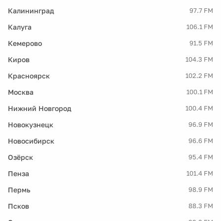
Калининград
97.7 FM
Калуга
106.1 FM
Кемерово
91.5 FM
Киров
104.3 FM
Красноярск
102.2 FM
Москва
100.1 FM
Нижний Новгород
100.4 FM
Новокузнецк
96.9 FM
Новосибирск
96.6 FM
Озёрск
95.4 FM
Пенза
101.4 FM
Пермь
98.9 FM
Псков
88.3 FM