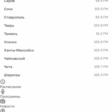
Саров
99.9 FM
Сочи
101.9 FM
Ставрополь
92.6 FM
Тверь
103.8 FM
Тюмень
91.2 FM
Усинск
100.9 FM
Ханты-Мансийск
102.0 FM
Чайковский
105.5 FM
Чита
105.7 FM
Шерегеш
105.3 FM
Расписание
Программы
Новости