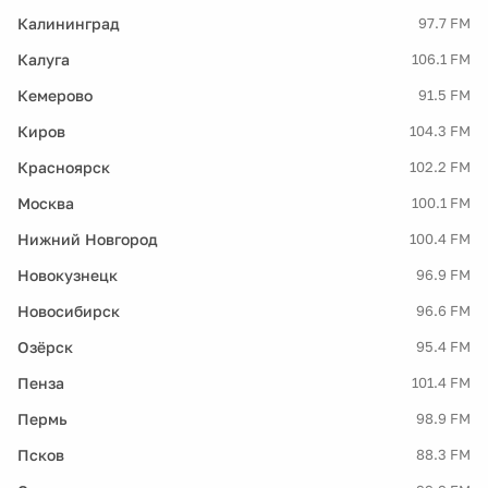
Калининград
97.7 FM
Калуга
106.1 FM
Кемерово
91.5 FM
Киров
104.3 FM
Красноярск
102.2 FM
Москва
100.1 FM
Нижний Новгород
100.4 FM
Новокузнецк
96.9 FM
Новосибирск
96.6 FM
Озёрск
95.4 FM
Пенза
101.4 FM
Пермь
98.9 FM
Псков
88.3 FM