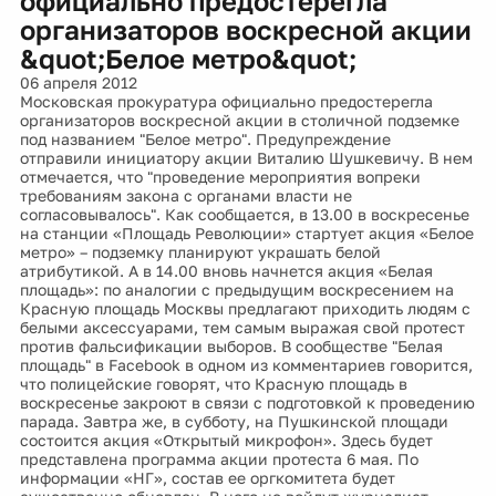
официально предостерегла
организаторов воскресной акции
&quot;Белое метро&quot;
06 апреля 2012
Московская прокуратура официально предостерегла
организаторов воскресной акции в столичной подземке
под названием "Белое метро". Предупреждение
отправили инициатору акции Виталию Шушкевичу. В нем
отмечается, что "проведение мероприятия вопреки
требованиям закона с органами власти не
согласовывалось". Как сообщается, в 13.00 в воскресенье
на станции «Площадь Революции» стартует акция «Белое
метро» – подземку планируют украшать белой
атрибутикой. А в 14.00 вновь начнется акция «Белая
площадь»: по аналогии с предыдущим воскресением на
Красную площадь Москвы предлагают приходить людям с
белыми аксессуарами, тем самым выражая свой протест
против фальсификации выборов. В сообществе "Белая
площадь" в Facebook в одном из комментариев говорится,
что полицейские говорят, что Красную площадь в
воскресенье закроют в связи с подготовкой к проведению
парада. Завтра же, в субботу, на Пушкинской площади
состоится акция «Открытый микрофон». Здесь будет
представлена программа акции протеста 6 мая. По
информации «НГ», состав ее оргкомитета будет