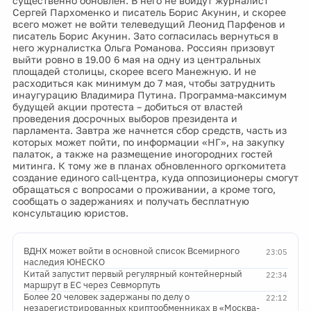
существенно обновлен. В него не войдут журналист
Сергей Пархоменко и писатель Борис Акунин, и скорее
всего может не войти телеведущий Леонид Парфенов и
писатель Борис Акунин. Зато согласилась вернуться в
него журналистка Ольга Романова. Россиян призовут
выйти ровно в 19.00 6 мая на одну из центральных
площадей столицы, скорее всего Манежную. И не
расходиться как минимум до 7 мая, чтобы затруднить
инаугурацию Владимира Путина. Программа-максимум
будущей акции протеста – добиться от властей
проведения досрочных выборов президента и
парламента. Завтра же начнется сбор средств, часть из
которых может пойти, по информации «НГ», на закупку
палаток, а также на размещение иногородних гостей
митинга. К тому же в планах обновленного оргкомитета
создание единого call-центра, куда оппозиционеры смогут
обращаться с вопросами о проживании, а кроме того,
сообщать о задержаниях и получать бесплатную
консультацию юристов.
ВДНХ может войти в основной список Всемирного
23:05
наследия ЮНЕСКО
Китай запустит первый регулярный контейнерный
22:34
маршрут в ЕС через Севморпуть
Более 20 человек задержаны по делу о
22:12
незарегистрированных криптообменниках в «Москва-