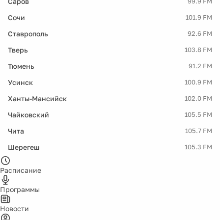
Саров
99.9 FM
Сочи
101.9 FM
Ставрополь
92.6 FM
Тверь
103.8 FM
Тюмень
91.2 FM
Усинск
100.9 FM
Ханты-Мансийск
102.0 FM
Чайковский
105.5 FM
Чита
105.7 FM
Шерегеш
105.3 FM
Расписание
Программы
Новости