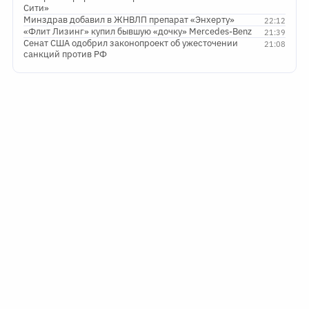
Сити»
Минздрав добавил в ЖНВЛП препарат «Энхерту»
22:12
«Флит Лизинг» купил бывшую «дочку» Mercedes-Benz
21:39
Сенат США одобрил законопроект об ужесточении
21:08
санкций против РФ