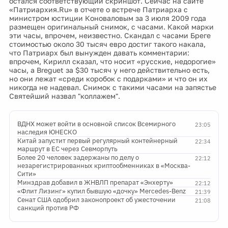
остался соответствующий скриншот. Сейчас на сайте
«Патриархия.Ru» в отчете о встрече Патриарха с
министром юстиции Коноваловым за 3 июля 2009 года
размещен оригинальный снимок, с часами. Какой марки
эти часы, впрочем, неизвестно. Скандал с часами Бреге
стоимостью около 30 тысяч евро достиг такого накала,
что Патриарх был вынужден давать комментарии:
впрочем, Кирилл сказал, что носит «русские, недорогие»
часы, а Breguet за $30 тысяч у него действительно есть,
но они лежат «среди коробок с подарками» и что он их
никогда не надевал. Снимок с такими часами на запястье
Святейший назвал "коллажем".
ВДНХ может войти в основной список Всемирного
23:05
наследия ЮНЕСКО
Китай запустит первый регулярный контейнерный
22:34
маршрут в ЕС через Севморпуть
Более 20 человек задержаны по делу о
22:12
незарегистрированных криптообменниках в «Москва-
Сити»
Минздрав добавил в ЖНВЛП препарат «Энхерту»
22:12
«Флит Лизинг» купил бывшую «дочку» Mercedes-Benz
21:39
Сенат США одобрил законопроект об ужесточении
21:08
санкций против РФ