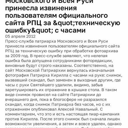
Московского и Всея Руси
принесла извинения
пользователям официального
сайта РПЦ за &quot;техническую
ошибку&quot; с часами
05 апреля 2012
Пресс-служба патриарха Московского и Всея Руси
принесла извинения пользователям официального сайта
РПЦ за техническую ошибку при обработке фотоархива
за 2009 год. В пресс-службе заявляют, что нелепая
ошибка была допущена сотрудниками фоторедакции,
виновные будут строго наказаны. Соответственно, на
сайт Московской Патриархии вернулась изначальная
фотография Патрирха Кирилла с часами на руке: снимок,
вызвавший скандал, был заменен в выходные другим, где
часы с руки Святейшего удалили, видимо, забыв
заретушировать их отражение в крышке стола. В таком
виде снимок провисел на сайте Патриархии до
вчерашнего дня, пока в блогосфере не разразился
скандал, когда снимок Патриарха без часов, но с их
отражением опубликовал Алексей Навальный. С
комментарием, что это и есть настоящая пиар-кампания
против Кирилла. После этого снимок был сначала лишен
возможности увеличения, а затем и вовсе удален, однако