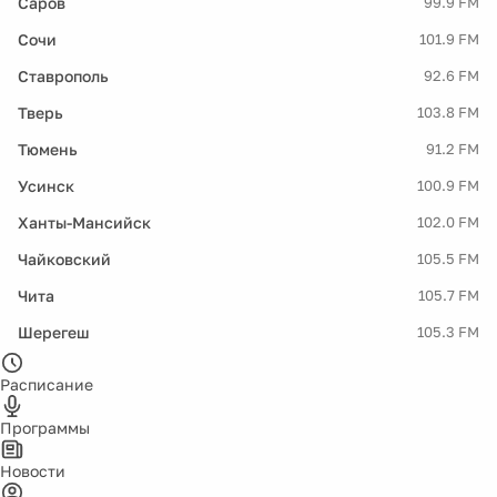
Саров
99.9 FM
Сочи
101.9 FM
Ставрополь
92.6 FM
Тверь
103.8 FM
Тюмень
91.2 FM
Усинск
100.9 FM
Ханты-Мансийск
102.0 FM
Чайковский
105.5 FM
Чита
105.7 FM
Шерегеш
105.3 FM
Расписание
Программы
Новости