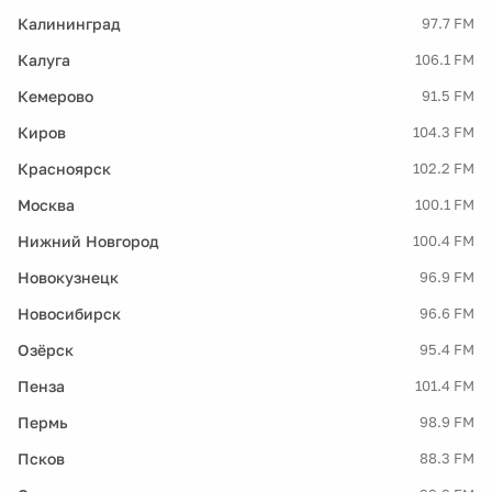
Калининград
97.7 FM
Калуга
106.1 FM
Кемерово
91.5 FM
Киров
104.3 FM
Красноярск
102.2 FM
Москва
100.1 FM
Нижний Новгород
100.4 FM
Новокузнецк
96.9 FM
Новосибирск
96.6 FM
Озёрск
95.4 FM
Пенза
101.4 FM
Пермь
98.9 FM
Псков
88.3 FM