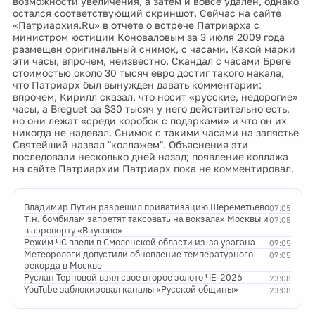
возможности увеличения, а затем и вовсе удален, однако
остался соответствующий скриншот. Сейчас на сайте
«Патриархия.Ru» в отчете о встрече Патриарха с
министром юстиции Коноваловым за 3 июля 2009 года
размещен оригинальный снимок, с часами. Какой марки
эти часы, впрочем, неизвестно. Скандал с часами Бреге
стоимостью около 30 тысяч евро достиг такого накала,
что Патриарх был вынужден давать комментарии:
впрочем, Кирилл сказал, что носит «русские, недорогие»
часы, а Breguet за $30 тысяч у него действительно есть,
но они лежат «среди коробок с подарками» и что он их
никогда не надевал. Снимок с такими часами на запястье
Святейший назвал "коллажем". Объяснения эти
последовали несколько дней назад; появление коллажа
на сайте Патриархии Патриарх пока не комментировал.
Владимир Путин разрешил приватизацию Шереметьево
07:05
Т.н. бомбилам запретят таксовать на вокзалах Москвы и
07:05
в аэропорту «Внуково»
Режим ЧС ввели в Смоленской области из-за урагана
07:05
Метеорологи допустили обновление температурного
07:05
рекорда в Москве
Руслан Терновой взял свое второе золото ЧЕ-2026
23:08
YouTube заблокировал каналы «Русской общины»
23:08