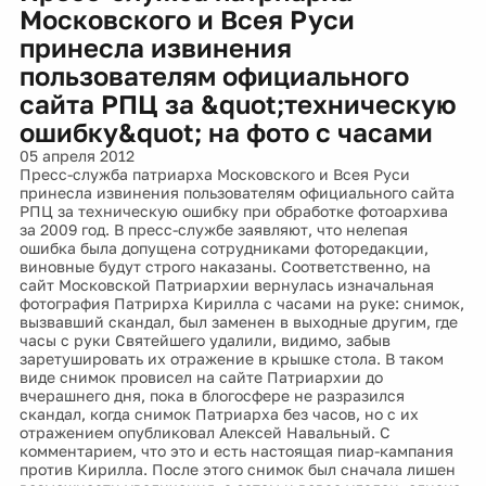
Московского и Всея Руси
принесла извинения
пользователям официального
сайта РПЦ за &quot;техническую
ошибку&quot; на фото с часами
05 апреля 2012
Пресс-служба патриарха Московского и Всея Руси
принесла извинения пользователям официального сайта
РПЦ за техническую ошибку при обработке фотоархива
за 2009 год. В пресс-службе заявляют, что нелепая
ошибка была допущена сотрудниками фоторедакции,
виновные будут строго наказаны. Соответственно, на
сайт Московской Патриархии вернулась изначальная
фотография Патрирха Кирилла с часами на руке: снимок,
вызвавший скандал, был заменен в выходные другим, где
часы с руки Святейшего удалили, видимо, забыв
заретушировать их отражение в крышке стола. В таком
виде снимок провисел на сайте Патриархии до
вчерашнего дня, пока в блогосфере не разразился
скандал, когда снимок Патриарха без часов, но с их
отражением опубликовал Алексей Навальный. С
комментарием, что это и есть настоящая пиар-кампания
против Кирилла. После этого снимок был сначала лишен