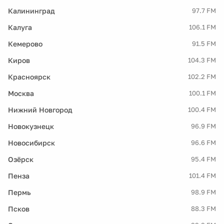
Калининград
97.7 FM
Калуга
106.1 FM
Кемерово
91.5 FM
Киров
104.3 FM
Красноярск
102.2 FM
Москва
100.1 FM
Нижний Новгород
100.4 FM
Новокузнецк
96.9 FM
Новосибирск
96.6 FM
Озёрск
95.4 FM
Пенза
101.4 FM
Пермь
98.9 FM
Псков
88.3 FM