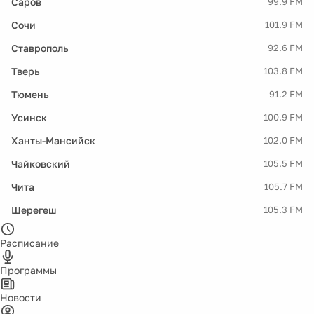
Саров
99.9 FM
Сочи
101.9 FM
Ставрополь
92.6 FM
Тверь
103.8 FM
Тюмень
91.2 FM
Усинск
100.9 FM
Ханты-Мансийск
102.0 FM
Чайковский
105.5 FM
Чита
105.7 FM
Шерегеш
105.3 FM
Расписание
Программы
Новости