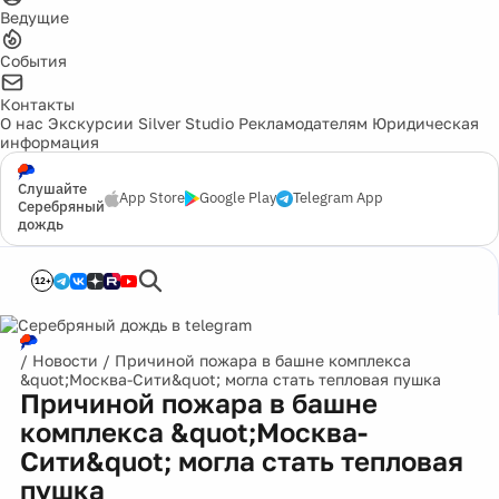
Ведущие
События
Контакты
О нас
Экскурсии
Silver Studio
Рекламодателям
Юридическая
информация
Слушайте
App Store
Google Play
Telegram App
Серебряный
дождь
12+
/
Новости
/
Причиной пожара в башне комплекса
&quot;Москва-Сити&quot; могла стать тепловая пушка
Причиной пожара в башне
комплекса &quot;Москва-
Сити&quot; могла стать тепловая
пушка