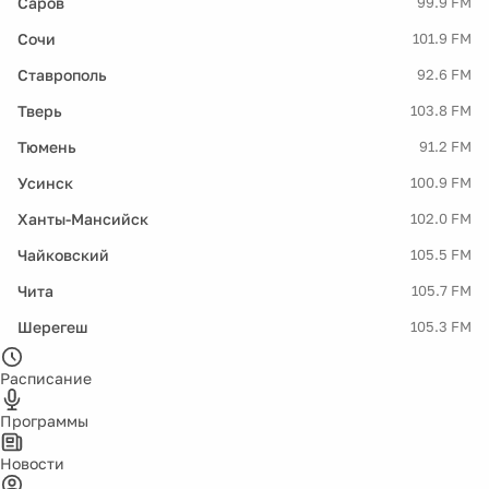
Саров
99.9 FM
Сочи
101.9 FM
Ставрополь
92.6 FM
Тверь
103.8 FM
Тюмень
91.2 FM
Усинск
100.9 FM
Ханты-Мансийск
102.0 FM
Чайковский
105.5 FM
Чита
105.7 FM
Шерегеш
105.3 FM
Расписание
Программы
Новости