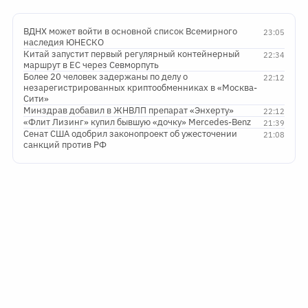
ВДНХ может войти в основной список Всемирного
23:05
наследия ЮНЕСКО
Китай запустит первый регулярный контейнерный
22:34
маршрут в ЕС через Севморпуть
Более 20 человек задержаны по делу о
22:12
незарегистрированных криптообменниках в «Москва-
Сити»
Минздрав добавил в ЖНВЛП препарат «Энхерту»
22:12
«Флит Лизинг» купил бывшую «дочку» Mercedes-Benz
21:39
Сенат США одобрил законопроект об ужесточении
21:08
санкций против РФ