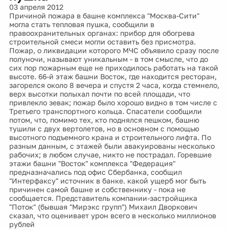
03 апреля 2012
Причиной пожара в башне комплекса "Москва-Сити"
могла стать тепловая пушка, сообщили в
правоохранительных органах: прибор для обогрева
строительной смеси могли оставить без присмотра.
Пожар, о ликвидации которого МЧС объявило сразу после
полуночи, называют уникальным - в том смысле, что до
сих пор пожарным еще не приходилось работать на такой
высоте. 66-й этаж башни Восток, где находится ресторан,
загорелся около 8 вечера и спустя 2 часа, когда стемнело,
верх высотки полыхал почти по всей площади, что
привлекло зевак; пожар было хорошо видно в том числе с
Третьего транспортного кольца. Спасатели сообщили
потом, что, помимо тех, кто поднялся пешком, башню
тушили с двух вертолетов, но в основном с помощью
высотного подъемного крана и строительного лифта. По
разным данным, с этажей были авакуированы несколько
рабочих; в любом случае, никто не пострадал. Горевшие
этажи башни "Восток" комплекса "Федерация"
предназначались под офис Сбербанка, сообщил
"Интерфаксу" источник в банке. какой ущерб мог быть
причинен самой башне и собственнику - пока не
сообщается. Представитель компании-застройщика
"Поток" (бывшая "Мирэкс групп") Михаил Дворкович
сказал, что оценивает урон всего в несколько миллионов
рублей