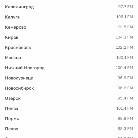
Калининград
97.7 FM
Калуга
106.1 FM
Кемерово
91.5 FM
Киров
104.3 FM
Красноярск
102.2 FM
Москва
100.1 FM
Нижний Новгород
100.4 FM
Новокузнецк
96.9 FM
Новосибирск
96.6 FM
Озёрск
95.4 FM
Пенза
101.4 FM
Пермь
98.9 FM
Псков
88.3 FM