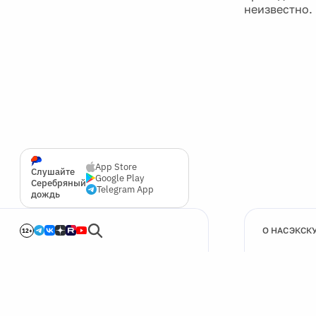
неизвестно.
App Store
Слушайте
Google Play
Серебряный
Telegram App
дождь
О НАС
ЭКСК
12+