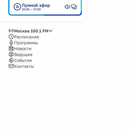
Прямой эфир
Кемерово
16:00 — 17:00
Киров
Красноярск
Москва 100.1 FM
Москва
Расписание
Программы
Нижний Новгород
Новости
Ведущие
Новокузнецк
События
Новосибирск
Контакты
Озёрск
Пенза
Пермь
Псков
Саров
Сочи