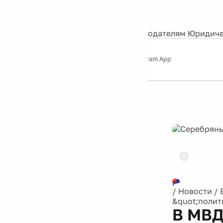
События
Контакты
О нас
Экскурсии
Silver Studio
Рекламодателям
Юридиче
Слушайте
App Store
Google Play
Telegram App
Серебряный
дождь
12+
Реклама
/
Новости
/
&quot;полит
В МВД