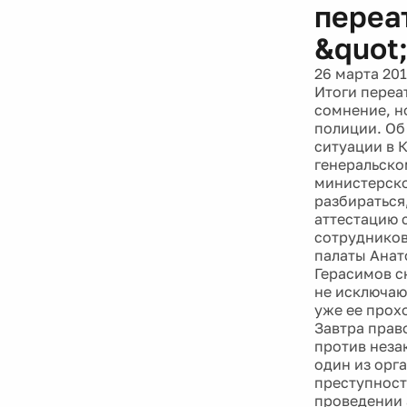
переа
&quot
26 марта 20
Итоги переа
сомнение, н
полиции. Об
ситуации в 
генеральско
министерско
разбираться
аттестацию 
сотрудников
палаты Анат
Герасимов с
не исключаю
уже ее прохо
Завтра прав
против неза
один из орг
преступност
проведении 