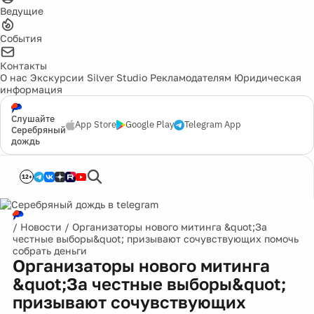
Ведущие
События
Контакты
О нас
Экскурсии
Silver Studio
Рекламодателям
Юридическая
информация
Слушайте
App Store
Google Play
Telegram App
Серебряный
дождь
12+
/
Новости
/
Организаторы нового митинга &quot;За
честные выборы&quot; призывают сочувствующих помочь
собрать деньги
Организаторы нового митинга
&quot;За честные выборы&quot;
призывают сочувствующих