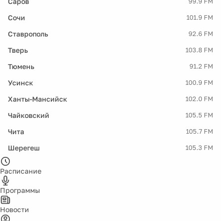
Саров
99.9 FM
Сочи
101.9 FM
Ставрополь
92.6 FM
Тверь
103.8 FM
Тюмень
91.2 FM
Усинск
100.9 FM
Ханты-Мансийск
102.0 FM
Чайковский
105.5 FM
Чита
105.7 FM
Шерегеш
105.3 FM
Расписание
Программы
Новости