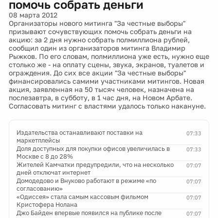
помочь собрать деньги
08 марта 2012
Организаторы нового митинга "За честные выборы"
призывают сочувствующих помочь собрать деньги на
акцию: за 2 дня нужно собрать полмиллиона рублей,
сообщил один из организаторов митинга Владимир
Рыжков. По его словам, полмиллиона уже есть, нужно еще
столько же - на оплату сцены, звука, экранов, туалетов и
ограждения. До сих все акции "За честные выборы"
финансировались самими участниками митингов. Новая
акция, заявленная на 50 тысяч человек, назначена на
послезавтра, в субботу, в 1 час дня, на Новом Арбате.
Согласовать митинг с властями удалось только накануне.
Издательства останавливают поставки на
07:33
маркетплейсы
Доля доступных для покупки офисов увеличилась в
07:33
Москве с 8 до 28%
Жителей Камчатки предупредили, что на несколько
07:07
дней отключат интернет
Домодедово и Внуково работают в режиме «по
07:07
согласованию»
«Одиссея» стала самым кассовым фильмом
07:07
Кристофера Нолана
Джо Байден впервые появился на публике после
07:07