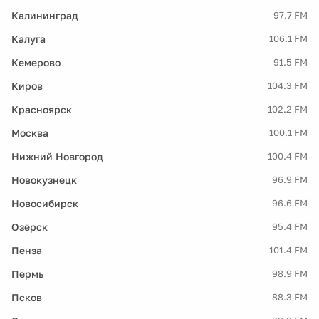
Калининград
97.7 FM
Калуга
106.1 FM
Кемерово
91.5 FM
Киров
104.3 FM
Красноярск
102.2 FM
Москва
100.1 FM
Нижний Новгород
100.4 FM
Новокузнецк
96.9 FM
Новосибирск
96.6 FM
Озёрск
95.4 FM
Пенза
101.4 FM
Пермь
98.9 FM
Псков
88.3 FM