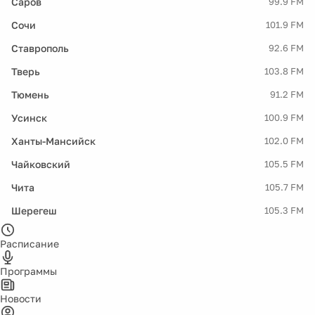
Саров
99.9 FM
Сочи
101.9 FM
Ставрополь
92.6 FM
Тверь
103.8 FM
Тюмень
91.2 FM
Усинск
100.9 FM
Ханты-Мансийск
102.0 FM
Чайковский
105.5 FM
Чита
105.7 FM
Шерегеш
105.3 FM
Расписание
Программы
Новости