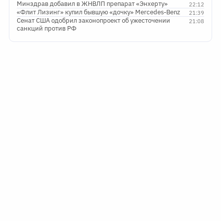
Минздрав добавил в ЖНВЛП препарат «Энхерту»
22:12
«Флит Лизинг» купил бывшую «дочку» Mercedes-Benz
21:39
Сенат США одобрил законопроект об ужесточении
21:08
санкций против РФ