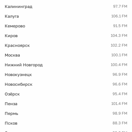
Калининград
97.7 FM
Калуга
106.1 FM
Кемерово
91.5 FM
Киров
104.3 FM
Красноярск
102.2 FM
Москва
100.1 FM
Нижний Новгород
100.4 FM
Новокузнецк
96.9 FM
Новосибирск
96.6 FM
Озёрск
95.4 FM
Пенза
101.4 FM
Пермь
98.9 FM
Псков
88.3 FM