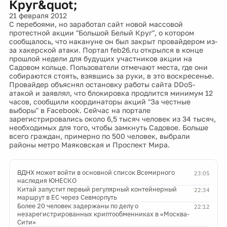
Круг&quot;
21 февраля 2012
С перебоями, но заработал сайт новой массовой
протестной акции "Большой Белый Круг", о котором
сообщалось, что накануне он был закрыт провайдером из-
за хакерской атаки. Портал feb26.ru открылся в конце
прошлой недели для будущих участников акции на
Садовом кольце. Пользователи отмечают места, где они
собираются стоять, взявшись за руки, в это воскресенье.
Провайдер объяснял остановку работы сайта DDoS-
атакой и заявлял, что блокировка продлится минимум 12
часов, сообщили координаторы акций "За честные
выборы" в Facebook. Сейчас на портале
зарегистрировались около 6,5 тысяч человек из 34 тысяч,
необходимых для того, чтобы замкнуть Садовое. Больше
всего граждан, примерно по 500 человек, выбрали
районы метро Маяковская и Проспект Мира.
ВДНХ может войти в основной список Всемирного
23:05
наследия ЮНЕСКО
Китай запустит первый регулярный контейнерный
22:34
маршрут в ЕС через Севморпуть
Более 20 человек задержаны по делу о
22:12
незарегистрированных криптообменниках в «Москва-
Сити»