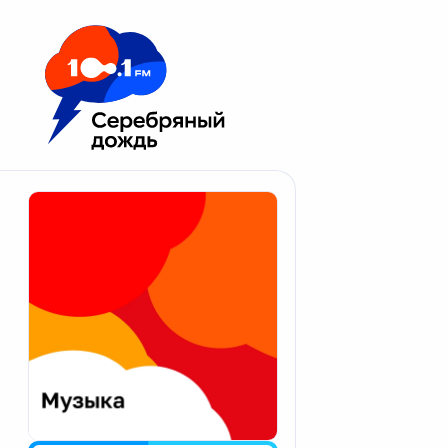
Москва 100.1 FM
Апатиты
Астрахань
Волгоград
Вологда
Екатеринбург
Иваново
Казань
Калининград
Калуга