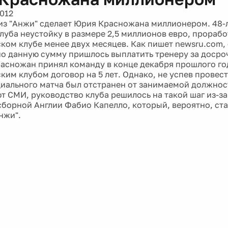
2012
из "Анжи" сделает Юрия Красножана миллионером. 48-
клуба неустойку в размере 2,5 миллионов евро, прорабо
ком клубе менее двух месяцев. Как пишет newsru.com, 
нно данную сумму пришлось выплатить тренеру за доср
расножан принял команду в конце декабря прошлого го
ким клубом договор на 5 лет. Однако, не успев провест
иального матча был отстранен от занимаемой должнос
т СМИ, руководство клуба решилось на такой шаг из-за
сборной Англии Фабио Капелло, который, вероятно, ст
нжи".