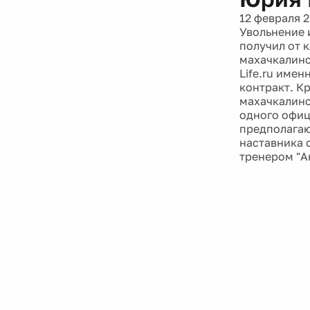
12 февраля 
Увольнение 
получил от 
махачкалинс
Life.ru име
контракт. К
махачкалинс
одного офиц
предполагаю
наставника 
тренером "А