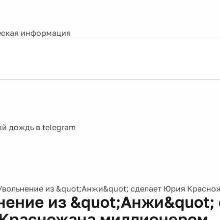
ская информация
Увольнение из &quot;Анжи&quot; сделает Юрия Красн
нение из &quot;Анжи&quot;
Красножана миллионером