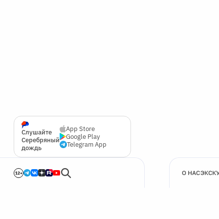
App Store
Слушайте
Google Play
Серебряный
Telegram App
дождь
О НАС
ЭКСК
12+