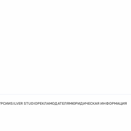
УРСИИ
SILVER STUDIO
РЕКЛАМОДАТЕЛЯМ
ЮРИДИЧЕСКАЯ ИНФОРМАЦИЯ