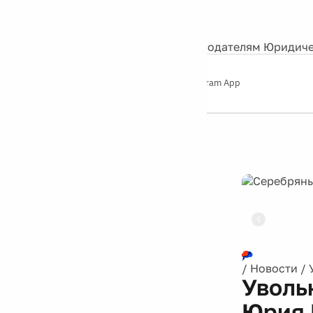
События
Контакты
О нас
Экскурсии
Silver Studio
Рекламодателям
Юридиче
Слушайте
App Store
Google Play
Telegram App
Серебряный
дождь
12+
Реклама
/
Новости
/
Уволь
Юрия 