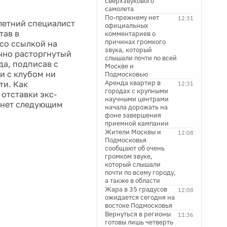
сверхзвукового
самолета
По-прежнему нет
12:31
летний специалист
официальных
тав в
комментариев о
причинах громкого
со ссылкой на
звука, который
очно расторгнутый
слышали почти по всей
да, подписав с
Москве и
и с клубом ни
Подмосковью
Аренда квартир в
ти. Как
12:31
городах с крупными
 отставки экс-
научными центрами
анет следующим
начала дорожать на
фоне завершения
приемной кампании
Жители Москвы и
12:08
Подмосковья
сообщают об очень
громком звуке,
который слышали
почти по всему городу,
а также в области
Жара в 35 градусов
12:08
ожидается сегодня на
востоке Подмосковья
Вернуться в регионы
11:36
готовы лишь четверть