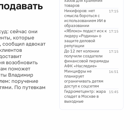
хабов для хранения
 подавать
товаров
Никифоров: нет
17:15
смысла бороться с
использованием ИИ в
образовании
суд: сейчас они
«Яблоко» подаст иск к
17:15
лидеру «Родины» о
енты, которые
защите деловой
, сообщил адвокат
репутации
 клиентов
До 12 лет колонии
17:15
доставит
получили создатели
финансовой пирамиды
ня возобновить
АФК «Наследие»
стам поможет
Минцифры не
16:51
енты Владимир
планирует
елем: поручение
ограничивать детям
доступ к соцсетям
тями. По путевкам
Гидрометцентр: жара
15:45
спадет в Москве в
выходные