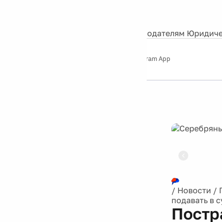
События
Контакты
О нас
Экскурсии
Silver Studio
Рекламодателям
Юридиче
Слушайте
App Store
Google Play
Telegram App
Серебряный
дождь
12+
Реклама
/
Новости
/
подавать в с
Постр