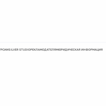
УРСИИ
SILVER STUDIO
РЕКЛАМОДАТЕЛЯМ
ЮРИДИЧЕСКАЯ ИНФОРМАЦИЯ