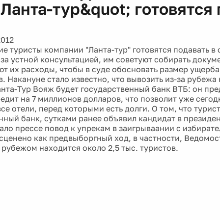
;Ланта-тур&quot; готовятся
2012
е туристы компании "Ланта-тур" готовятся подавать в 
за устной консультацией, им советуют собирать докум
т их расходы, чтобы в суде обосновать размер ущерба
в. Накануне стало известно, что вывозить из-за рубежа
нта-Тур Вояж будет государственный банк ВТБ: он пре
едит на 7 миллионов долларов, что позволит уже сегод
все отели, перед которыми есть долги. О том, что тури
нный банк, сутками ранее объявил кандидат в презид
дало прессе повод к упрекам в заигрываании с избират
сценено как предвыборгный ход, в частности, Ведомос
 рубежом находится около 2,5 тыс. туристов.