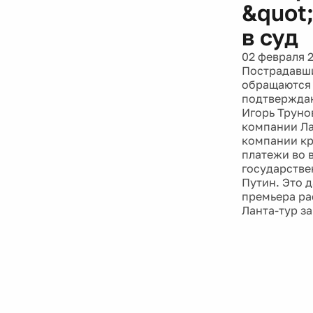
&quot
в суд
02 февраля 
Пострадавши
обращаются 
подтверждаю
Игорь Труно
компании Ла
компании кр
платежи во 
государстве
Путин. Это 
премьера ра
Ланта-тур за