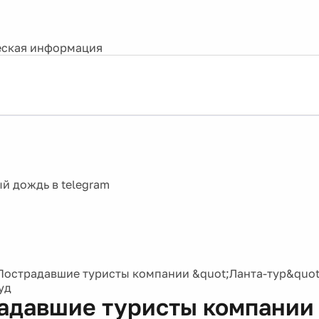
ская информация
Пострадавшие туристы компании &quot;Ланта-тур&quot;
уд
адавшие туристы компании