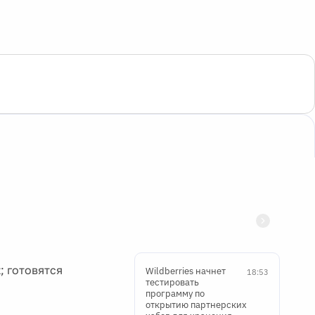
 готовятся
Wildberries начнет
18:53
тестировать
программу по
открытию партнерских