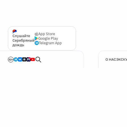
App Store
Слушайте
Google Play
Серебряный
Telegram App
дождь
О НАС
ЭКСК
12+