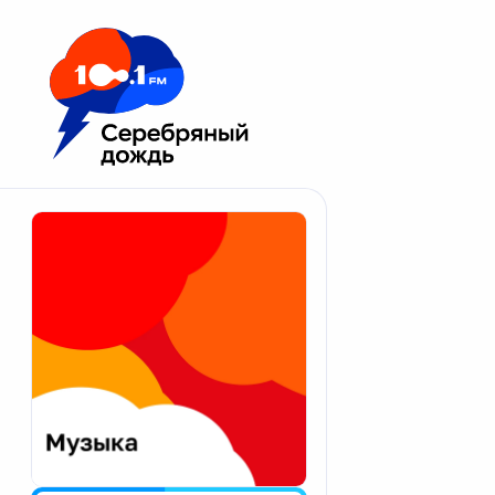
Москва 100.1 FM
Апатиты
Астрахань
Волгоград
Вологда
Екатеринбург
Иваново
Казань
Калининград
Калуга