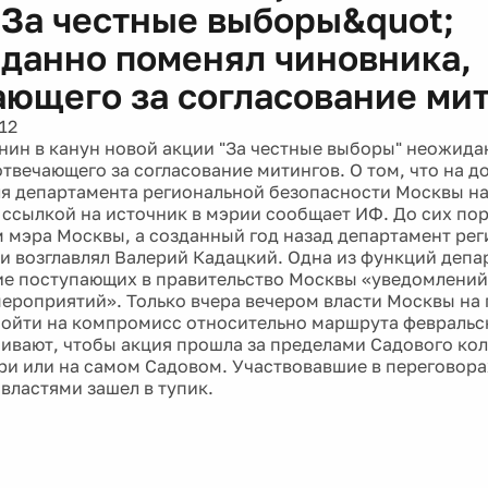
;За честные выборы&quot;
данно поменял чиновника,
ающего за согласование мит
12
нин в канун новой акции "За честные выборы" неожид
отвечающего за согласование митингов. О том, что на 
я департамента региональной безопасности Москвы на
 ссылкой на источник в мэрии сообщает ИФ. До сих по
мэра Москвы, а созданный год назад департамент ре
и возглавлял Валерий Кадацкий. Одна из функций депа
е поступающих в правительство Москвы «уведомлений
ероприятий». Только вчера вечером власти Москвы на
пойти на компромисс относительно маршрута февральс
аивают, чтобы акция прошла за пределами Садового ко
три или на самом Садовом. Участвовавшие в переговора
 властями зашел в тупик.