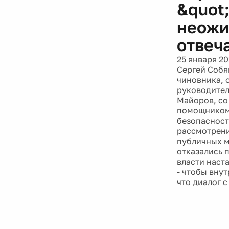
&quot
неожи
отвеч
25 января 20
Сергей Собя
чиновника, 
руководител
Майоров, со
помощником 
безопасност
рассмотрени
публичных м
отказались 
власти наст
- чтобы вну
что диалог с