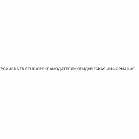
УРСИИ
SILVER STUDIO
РЕКЛАМОДАТЕЛЯМ
ЮРИДИЧЕСКАЯ ИНФОРМАЦИЯ