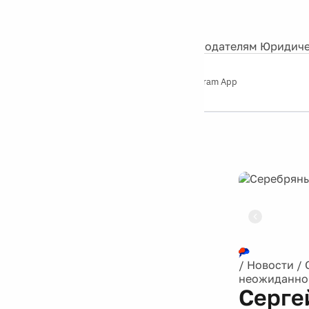
События
Контакты
О нас
Экскурсии
Silver Studio
Рекламодателям
Юридиче
Слушайте
App Store
Google Play
Telegram App
Серебряный
дождь
12+
Реклама
/
Новости
/
неожиданно 
Серге