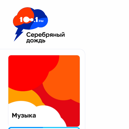
Москва 100.1 FM
Апатиты
Астрахань
Волгоград
Вологда
Екатеринбург
Иваново
Казань
Калининград
Калуга