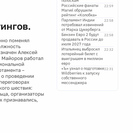
полоскам
Российские фанаты
22:59
Marvel обрушили
рейтинг «Колобка»
Парламент Индии
22:58
ингов.
потребовал извинений
от Марка Цукерберга
Бензин Евро 2 будут
22:58
продавать в России до
анно поменял
июля 2027 года
должность
Итальянец выбросил
22:32
значен Алексей
лотерейный билет с
р Майоров работал
выигрышем в миллион
евро
гиональной
«Ъ» узнал о подготовке
22:31
ртамента –
Wildberries к запуску
 о проведении
собственного
 переговорах
мессенджера
кого шествия:
льца, организаторы
х признавались,