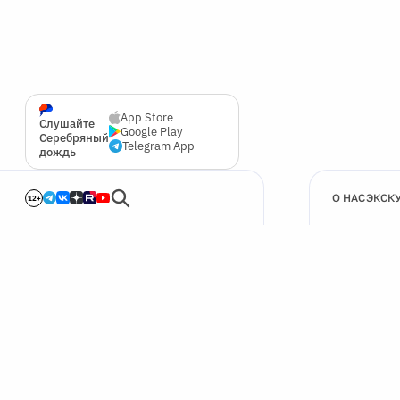
App Store
Слушайте
Google Play
Серебряный
Telegram App
дождь
О НАС
ЭКСК
12+