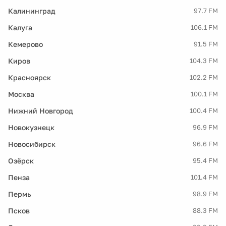
Калининград
97.7 FM
Калуга
106.1 FM
Кемерово
91.5 FM
Киров
104.3 FM
Красноярск
102.2 FM
Москва
100.1 FM
Нижний Новгород
100.4 FM
Новокузнецк
96.9 FM
Новосибирск
96.6 FM
Озёрск
95.4 FM
Пенза
101.4 FM
Пермь
98.9 FM
Псков
88.3 FM