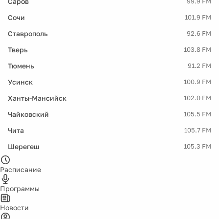
Саров
99.9 FM
Сочи
101.9 FM
Ставрополь
92.6 FM
Тверь
103.8 FM
Тюмень
91.2 FM
Усинск
100.9 FM
Ханты-Мансийск
102.0 FM
Чайковский
105.5 FM
Чита
105.7 FM
Шерегеш
105.3 FM
Расписание
Программы
Новости