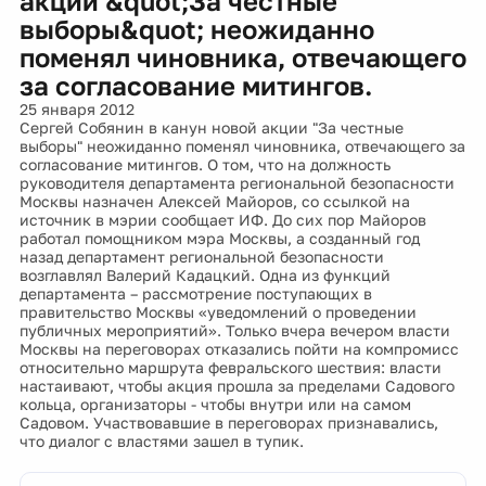
акции &quot;За честные
выборы&quot; неожиданно
поменял чиновника, отвечающего
за согласование митингов.
25 января 2012
Сергей Собянин в канун новой акции "За честные
выборы" неожиданно поменял чиновника, отвечающего за
согласование митингов. О том, что на должность
руководителя департамента региональной безопасности
Москвы назначен Алексей Майоров, со ссылкой на
источник в мэрии сообщает ИФ. До сих пор Майоров
работал помощником мэра Москвы, а созданный год
назад департамент региональной безопасности
возглавлял Валерий Кадацкий. Одна из функций
департамента – рассмотрение поступающих в
правительство Москвы «уведомлений о проведении
публичных мероприятий». Только вчера вечером власти
Москвы на переговорах отказались пойти на компромисс
относительно маршрута февральского шествия: власти
настаивают, чтобы акция прошла за пределами Садового
кольца, организаторы - чтобы внутри или на самом
Садовом. Участвовавшие в переговорах признавались,
что диалог с властями зашел в тупик.