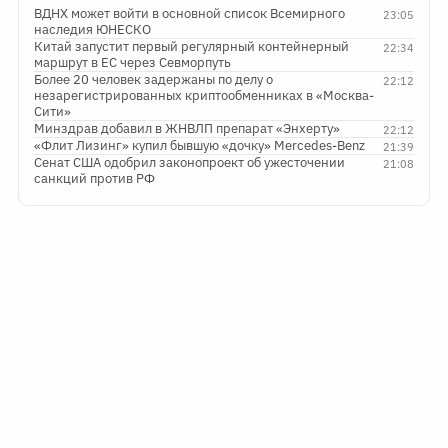
ВДНХ может войти в основной список Всемирного
23:05
наследия ЮНЕСКО
Китай запустит первый регулярный контейнерный
22:34
маршрут в ЕС через Севморпуть
Более 20 человек задержаны по делу о
22:12
незарегистрированных криптообменниках в «Москва-
Сити»
Минздрав добавил в ЖНВЛП препарат «Энхерту»
22:12
«Флит Лизинг» купил бывшую «дочку» Mercedes-Benz
21:39
Сенат США одобрил законопроект об ужесточении
21:08
санкций против РФ